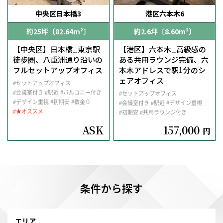
中央区日本橋3
港区六本木6
約25坪〔82.64m²〕
約2.6坪〔8.60m²〕
【中央区】日本橋_東京駅
【港区】六本木_高級感の
徒歩圏、八重洲通り沿いの
ある共用ラウンジ完備、六
フルセットアップオフィス
本木アドレスで駅1分のシ
ェアオフィス
#セットアップオフィス
#会議室付き
#駅近
#バルコニー付き
#セットアップオフィス
#デザイン重視
#初期安
#敷金０
#会議室付き
#駅近
#デザイン重視
#★オススメ
#初期安
#共用ラウンジ付き
ASK
157,000
円
条件から探す
エリア