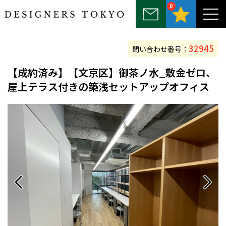
0
～25坪
25坪～50坪
50坪～75坪
75坪～100坪
100坪以上
32945
問い合わせ番号：
【
成約済み
】【文京区】御茶ノ水_敷金ゼロ、
屋上テラス付きの築浅セットアップオフィス