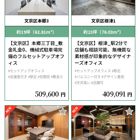
文京区本郷3
文京区根津1
約19坪〔62.81m²〕
約23坪〔76.03m²〕
【文京区】本郷三丁目_敷
【文京区】根津_駅2分で
金礼金0、機械式駐車場完
店舗も相談可能、無機質な
備のフルセットアップオフ
素材感が印象的なデザイナ
ィス
ーズオフィス
#セットアップオフィス
#セットアップオフィス
#駅近
#会議室付き
#駅近
#初期安
#敷金０
#バルコニー付き
#デザイン重視
#天井高い
#店舗可
509,600
409,091
円
円
NEW
NEW