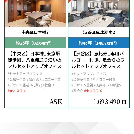
中央区日本橋3
渋谷区恵比寿南2
約25坪〔82.64m²〕
約45坪〔148.76m²〕
【中央区】日本橋_東京駅
【渋谷区】恵比寿_専用バ
徒歩圏、八重洲通り沿いの
ルコニー付き、敷金０のフ
フルセットアップオフィス
ルセットアップオフィス
#セットアップオフィス
#セットアップオフィス
#会議室付き
#駅近
#バルコニー付き
#会議室付き
#バルコニー付き
#デザイン重視
#初期安
#敷金０
#デザイン重視
#天井高い
#初期安
#★オススメ
#敷金０
#★オススメ
ASK
1,693,490
円