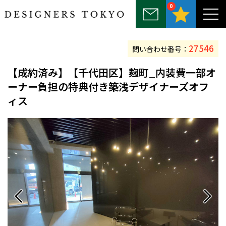
0
～25坪
25坪～50坪
50坪～75坪
75坪～100坪
100坪以上
27546
問い合わせ番号：
【
成約済み
】【千代田区】麹町_内装費一部オ
ーナー負担の特典付き築浅デザイナーズオフ
ィス