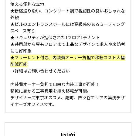
使える便利な立地
★新宿通り沿い、コンクリート調で視認性の良いおしゃれな
外観
★ビルのエントランスホールには高級感のあるミーティング
スペース有り
★セキュリティが担保された1フロア1テナント
★共用部から専有フロアまで上品なデザインで求人や来訪者
にも好印象
★フリーレント付き、内装費オーナー負担で移転コスト大幅
削減可能
→詳細はお問い合わせください
内装費オーナー負担で自由な内装工事が可能！
移転に掛かる工事費用を抑え移転が可能。
デザイナーズ東京オススメ、麹町、四ツ谷エリアの築浅デザ
イナーズオフィスです。
図面