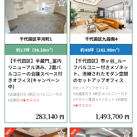
千代田区平河町1
千代田区九段南4
約17坪〔56.20m²〕
約49坪〔161.98m²〕
【千代田区】半蔵門_室内
【千代田区】市ヶ谷_ルー
リニューアル済み、2面バ
フバルコニー付きメゾネッ
ルコニーの会議スペース付
ト、洗練されたモダン空間
きオフィス(キャンペーン
のセットアップオフィス
中)
#セットアップオフィス
#会議室付き
#駅近
#バルコニー付き
#会議室付き
#駅近
#バルコニー付き
#デザイン重視
#メゾネット
#初期安
#初期安
#★オススメ
#★オススメ
283,140
1,493,700
円
円
NEW
NEW