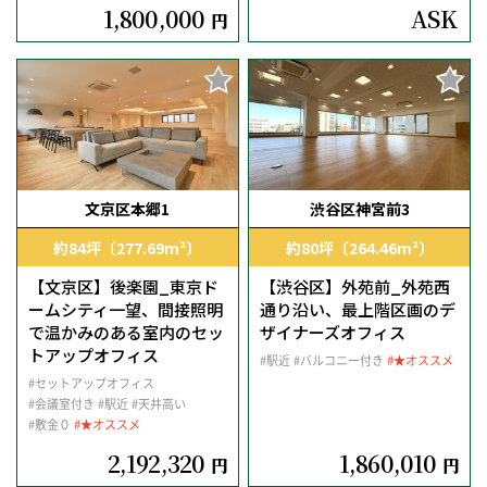
1,800,000
ASK
円
文京区本郷1
渋谷区神宮前3
約84坪〔277.69m²〕
約80坪〔264.46m²〕
【文京区】後楽園_東京ド
【渋谷区】外苑前_外苑西
ームシティ一望、間接照明
通り沿い、最上階区画のデ
で温かみのある室内のセッ
ザイナーズオフィス
トアップオフィス
#駅近
#バルコニー付き
#★オススメ
#セットアップオフィス
#会議室付き
#駅近
#天井高い
#敷金０
#★オススメ
2,192,320
1,860,010
円
円