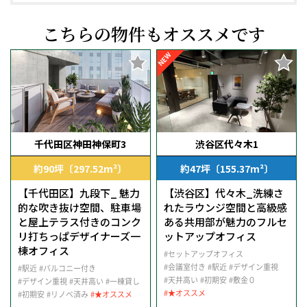
こちらの物件もオススメです
NEW
千代田区神田神保町3
渋谷区代々木1
約90坪〔297.52m²〕
約47坪〔155.37m²〕
【千代田区】九段下_ 魅力
【渋谷区】代々木_洗練さ
的な吹き抜け空間、駐車場
れたラウンジ空間と高級感
と屋上テラス付きのコンク
ある共用部が魅力のフルセ
リ打ちっぱデザイナーズ一
ットアップオフィス
棟オフィス
#セットアップオフィス
#会議室付き
#駅近
#デザイン重視
#駅近
#バルコニー付き
#天井高い
#初期安
#敷金０
#デザイン重視
#天井高い
#一棟貸し
#★オススメ
#初期安
#リノベ済み
#★オススメ