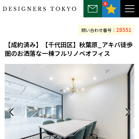
0
～25坪
25坪～50坪
50坪～75坪
75坪～100坪
100坪以上
28551
問い合わせ番号：
【
成約済み
】【千代田区】秋葉原_アキバ徒歩
圏のお洒落な一棟フルリノベオフィス