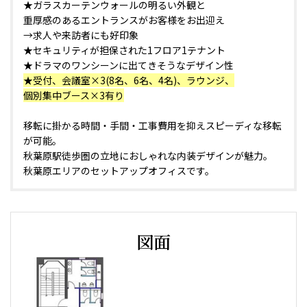
★ガラスカーテンウォールの明るい外観と
重厚感のあるエントランスがお客様をお出迎え
→求人や来訪者にも好印象
★セキュリティが担保された1フロア1テナント
★ドラマのワンシーンに出てきそうなデザイン性
★受付、会議室×3(8名、6名、4名)、ラウンジ、
個別集中ブース×3有り
移転に掛かる時間・手間・工事費用を抑えスピーディな移転
が可能。
秋葉原駅徒歩圏の立地におしゃれな内装デザインが魅力。
秋葉原エリアのセットアップオフィスです。
図面