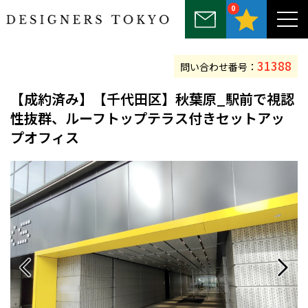
0
～25坪
25坪～50坪
50坪～75坪
75坪～100坪
100坪以上
31388
問い合わせ番号：
【
成約済み
】【千代田区】秋葉原_駅前で視認
性抜群、ルーフトップテラス付きセットアッ
プオフィス