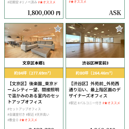
#★オススメ
#初期安
#リノベ済み
#★オススメ
1,800,000
ASK
円
文京区本郷1
渋谷区神宮前3
約84坪〔277.69m²〕
約80坪〔264.46m²〕
【文京区】後楽園_東京ド
【渋谷区】外苑前_外苑西
ームシティ一望、間接照明
通り沿い、最上階区画のデ
で温かみのある室内のセッ
ザイナーズオフィス
トアップオフィス
#駅近
#バルコニー付き
#★オススメ
#セットアップオフィス
#会議室付き
#駅近
#天井高い
#敷金０
#★オススメ