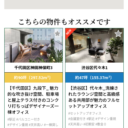
こちらの物件もオススメです
NEW
千代田区神田神保町3
渋谷区代々木1
約90坪〔297.52m²〕
約47坪〔155.37m²〕
【千代田区】九段下_ 魅力
【渋谷区】代々木_洗練さ
的な吹き抜け空間、駐車場
れたラウンジ空間と高級感
と屋上テラス付きのコンク
ある共用部が魅力のフルセ
リ打ちっぱデザイナーズ一
ットアップオフィス
棟オフィス
#セットアップオフィス
#会議室付き
#駅近
#デザイン重視
#駅近
#バルコニー付き
#天井高い
#初期安
#敷金０
#デザイン重視
#天井高い
#一棟貸し