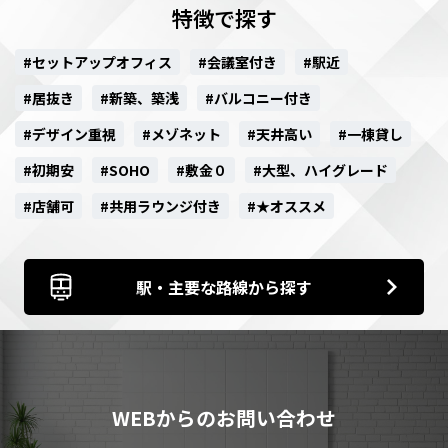
特徴で探す
#セットアップオフィス
#会議室付き
#駅近
#居抜き
#新築、築浅
#バルコニー付き
#デザイン重視
#メゾネット
#天井高い
#一棟貸し
#初期安
#SOHO
#敷金０
#大型、ハイグレード
#店舗可
#共用ラウンジ付き
#★オススメ
駅・主要な路線から探す
WEBからのお問い合わせ