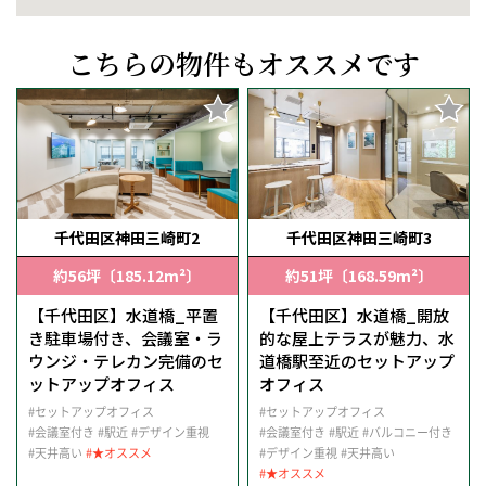
こちらの物件もオススメです
千代田区神田三崎町2
千代田区神田三崎町3
約56坪〔185.12m²〕
約51坪〔168.59m²〕
【千代田区】水道橋_平置
【千代田区】水道橋_開放
き駐車場付き、会議室・ラ
的な屋上テラスが魅力、水
ウンジ・テレカン完備のセ
道橋駅至近のセットアップ
ットアップオフィス
オフィス
#セットアップオフィス
#セットアップオフィス
#会議室付き
#駅近
#デザイン重視
#会議室付き
#駅近
#バルコニー付き
#天井高い
#★オススメ
#デザイン重視
#天井高い
#★オススメ