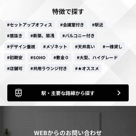
特徴で探す
#セットアップオフィス
#会議室付き
#駅近
#居抜き
#新築、築浅
#バルコニー付き
#デザイン重視
#メゾネット
#天井高い
#一棟貸し
#初期安
#SOHO
#敷金０
#大型、ハイグレード
#店舗可
#共用ラウンジ付き
#★オススメ
駅・主要な路線から探す
WEBからのお問い合わせ