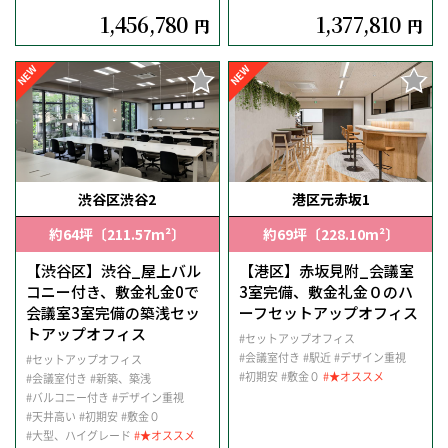
1,456,780
1,377,810
円
円
NEW
NEW
渋谷区渋谷2
港区元赤坂1
約64坪〔211.57m²〕
約69坪〔228.10m²〕
【渋谷区】渋谷_屋上バル
【港区】赤坂見附_会議室
コニー付き、敷金礼金0で
3室完備、敷金礼金０のハ
会議室3室完備の築浅セッ
ーフセットアップオフィス
トアップオフィス
#セットアップオフィス
#会議室付き
#駅近
#デザイン重視
#セットアップオフィス
#初期安
#敷金０
#★オススメ
#会議室付き
#新築、築浅
#バルコニー付き
#デザイン重視
#天井高い
#初期安
#敷金０
#大型、ハイグレード
#★オススメ