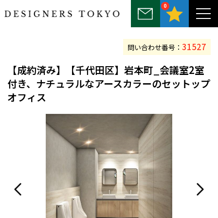
0
～25坪
25坪～50坪
50坪～75坪
75坪～100坪
100坪以上
31527
問い合わせ番号：
【
成約済み
】【千代田区】岩本町_会議室2室
付き、ナチュラルなアースカラーのセットップ
オフィス