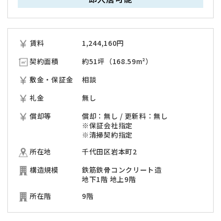
賃料
1,244,160
円
契約面積
約51坪（168.59m²）
敷金・保証金
相談
礼金
無し
償却等
償却：無し / 更新料：無し
※保証会社指定
※清掃契約指定
所在地
千代田区岩本町2
構造規模
鉄筋鉄骨コンクリート造
地下1階 地上9階
所在階
9階