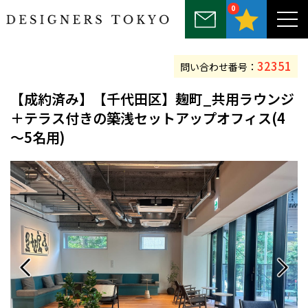
0
～25坪
25坪～50坪
50坪～75坪
75坪～100坪
100坪以上
32351
問い合わせ番号：
【
成約済み
】【千代田区】麹町_共用ラウンジ
＋テラス付きの築浅セットアップオフィス(4
～5名用)