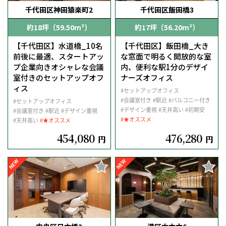
千代田区神田猿楽町2
千代田区飯田橋3
約18坪〔59.50m²〕
約17坪〔56.20m²〕
【千代田区】水道橋_10名
【千代田区】飯田橋_大き
前後に最適、スタートアッ
な窓面で明るく開放的な室
プ企業向きオシャレな会議
内、便利な駅1分のデザイ
室付きのセットアップオフ
ナーズオフィス
ィス
#セットアップオフィス
#会議室付き
#駅近
#バルコニー付き
#セットアップオフィス
#デザイン重視
#天井高い
#初期安
#会議室付き
#駅近
#デザイン重視
#★オススメ
#天井高い
#★オススメ
454,080
476,280
円
円
NEW
NEW