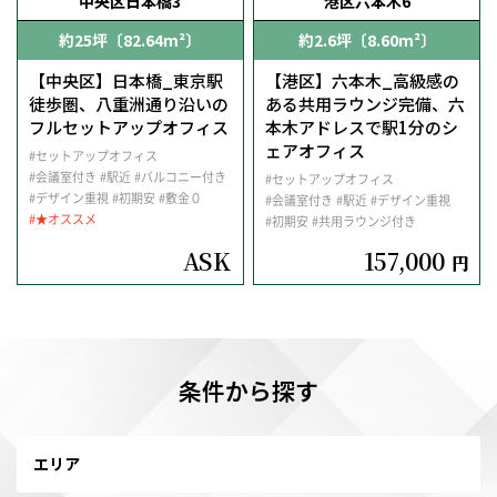
中央区日本橋3
港区六本木6
約25坪〔82.64m²〕
約2.6坪〔8.60m²〕
【中央区】日本橋_東京駅
【港区】六本木_高級感の
徒歩圏、八重洲通り沿いの
ある共用ラウンジ完備、六
フルセットアップオフィス
本木アドレスで駅1分のシ
ェアオフィス
#セットアップオフィス
#会議室付き
#駅近
#バルコニー付き
#セットアップオフィス
#デザイン重視
#初期安
#敷金０
#会議室付き
#駅近
#デザイン重視
#★オススメ
#初期安
#共用ラウンジ付き
ASK
157,000
円
条件から探す
エリア