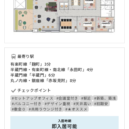
最寄り駅
有楽町線「麹町」3分
半蔵門線・有楽町線・南北線「永田町」4分
半蔵門線「半蔵門」6分
丸ノ内線・銀座線「赤坂見附」8分
チェックポイント
#セットアップオフィス
#会議室付き
#駅近
#新築、築浅
#バルコニー付き
#デザイン重視
#天井高い
#初期安
#敷金０
#共用ラウンジ付き
#★オススメ
入居時期
即入居可能