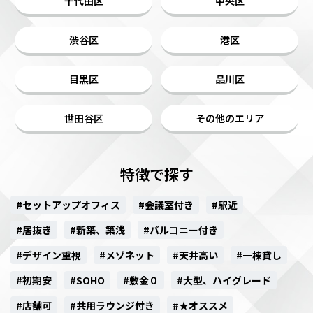
千代田区
中央区
渋谷区
港区
目黒区
品川区
世田谷区
その他のエリア
特徴で探す
#セットアップオフィス
#会議室付き
#駅近
#居抜き
#新築、築浅
#バルコニー付き
#デザイン重視
#メゾネット
#天井高い
#一棟貸し
#初期安
#SOHO
#敷金０
#大型、ハイグレード
#店舗可
#共用ラウンジ付き
#★オススメ