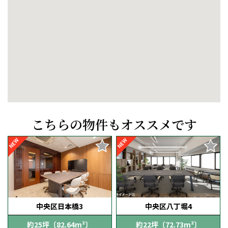
こちらの物件もオススメです
NEW
NEW
中央区日本橋3
中央区八丁堀4
約25坪〔82.64m²〕
約22坪〔72.73m²〕