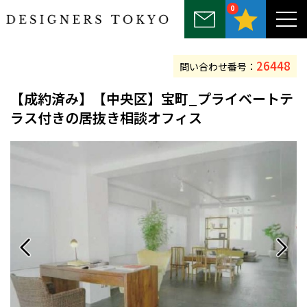
0
～25坪
25坪～50坪
50坪～75坪
75坪～100坪
100坪以上
26448
問い合わせ番号：
【
成約済み
】【中央区】宝町_プライベートテ
ラス付きの居抜き相談オフィス