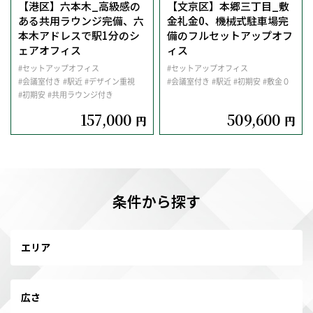
【港区】六本木_高級感の
【文京区】本郷三丁目_敷
ある共用ラウンジ完備、六
金礼金0、機械式駐車場完
本木アドレスで駅1分のシ
備のフルセットアップオフ
ェアオフィス
ィス
#セットアップオフィス
#セットアップオフィス
#会議室付き
#駅近
#デザイン重視
#会議室付き
#駅近
#初期安
#敷金０
#初期安
#共用ラウンジ付き
157,000
509,600
円
円
条件から探す
エリア
広さ