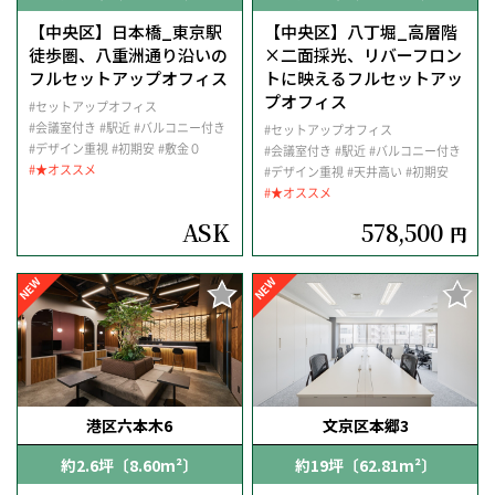
【中央区】日本橋_東京駅
【中央区】八丁堀_高層階
徒歩圏、八重洲通り沿いの
×二面採光、リバーフロン
フルセットアップオフィス
トに映えるフルセットアッ
プオフィス
#セットアップオフィス
#会議室付き
#駅近
#バルコニー付き
#セットアップオフィス
#デザイン重視
#初期安
#敷金０
#会議室付き
#駅近
#バルコニー付き
#★オススメ
#デザイン重視
#天井高い
#初期安
#★オススメ
ASK
578,500
円
NEW
NEW
港区六本木6
文京区本郷3
約2.6坪〔8.60m²〕
約19坪〔62.81m²〕