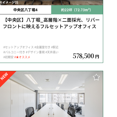
中央区八丁堀4
約22坪〔72.73m²〕
【中央区】八丁堀_高層階×二面採光、リバー
フロントに映えるフルセットアップオフィス
#セットアップオフィス
#会議室付き
#駅近
#バルコニー付き
#デザイン重視
#天井高い
578,500
円
#初期安
#★オススメ
NEW