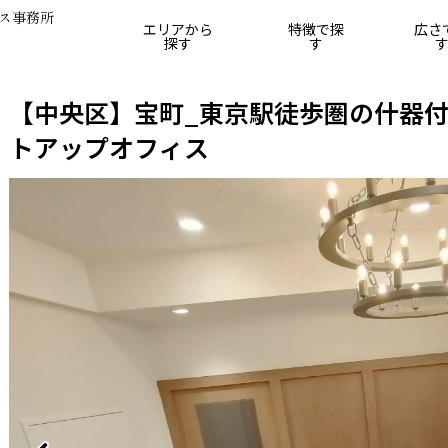
ス事務所
エリアから
特徴で探
広さ
探す
す
25坪
25坪～50坪
50坪～75坪
75坪～100坪
10
【中央区】宝町_東京駅徒歩圏の什器
トアップオフィス