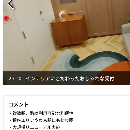
2 / 10
3 / 10
インテリアにこだわったおしゃれな受付
6名用会議室
コメント
・複数駅、路線利用可能な利便性
・銀座エリアや東京駅にも徒歩圏
・大規模リニューアル実施