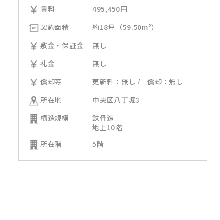
賃料
495,450
円
契約面積
約18坪（59.50m²）
敷金・保証金
無し
礼金
無し
償却等
更新料：無し / 償却：無し
所在地
中央区八丁堀3
構造規模
鉄骨造
地上10階
所在階
5階