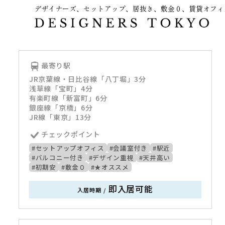
デザイナーズ、セットアップ、居抜き、敷金０、賃貸オフィ
～
最寄り駅
JR京葉線・日比谷線「八丁堀」3分
浅草線「宝町」4分
有楽町線「新富町」6分
銀座線「京橋」6分
JR線「東京」13分
チェックポイント
#セットアップオフィス
#会議室付き
#駅近
#バルコニー付き
#デザイン重視
#天井高い
#初期安
#敷金０
#★オススメ
即入居可能
入居時期
/