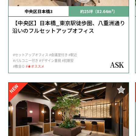
中央区日本橋3
約25坪〔82.64m²〕
【中央区】日本橋_東京駅徒歩圏、八重洲通り
沿いのフルセットアップオフィス
#セットアップオフィス
#会議室付き
#駅近
#バルコニー付き
#デザイン重視
#初期安
ASK
#敷金０
#★オススメ
NEW