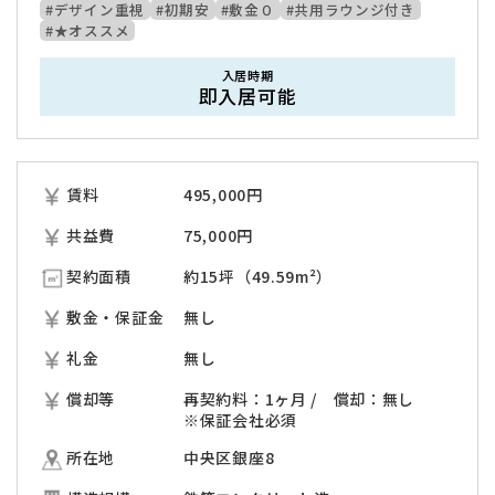
#デザイン重視
#初期安
#敷金０
#共用ラウンジ付き
#★オススメ
入居時期
即入居可能
賃料
495,000
円
共益費
75,000円
契約面積
約15坪（49.59m²）
敷金・保証金
無し
礼金
無し
償却等
再契約料：1ヶ月 / 償却：無し
※保証会社必須
所在地
中央区銀座8