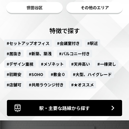
世田谷区
その他のエリア
特徴で探す
#セットアップオフィス
#会議室付き
#駅近
#居抜き
#新築、築浅
#バルコニー付き
#デザイン重視
#メゾネット
#天井高い
#一棟貸し
#初期安
#SOHO
#敷金０
#大型、ハイグレード
#店舗可
#共用ラウンジ付き
#★オススメ
駅・主要な路線から探す