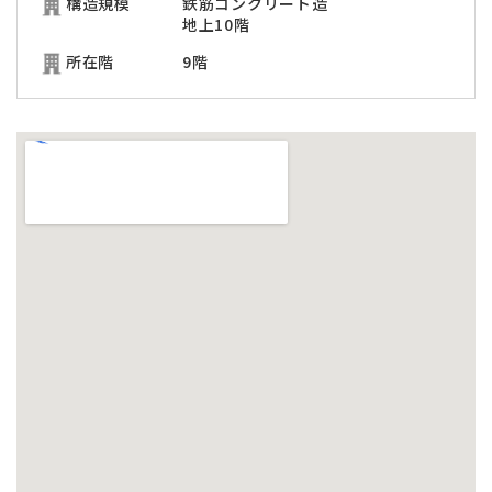
構造規模
鉄筋コンクリート造
地上10階
所在階
9階