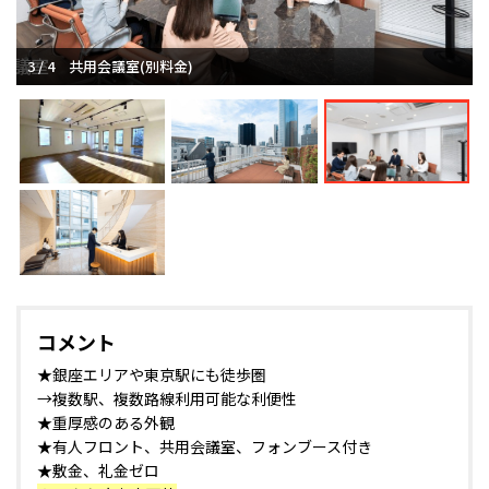
3 / 4
共用会議室(別料金)
コメント
★銀座エリアや東京駅にも徒歩圏
→複数駅、複数路線利用可能な利便性
★重厚感のある外観
★有人フロント、共用会議室、フォンブース付き
★敷金、礼金ゼロ