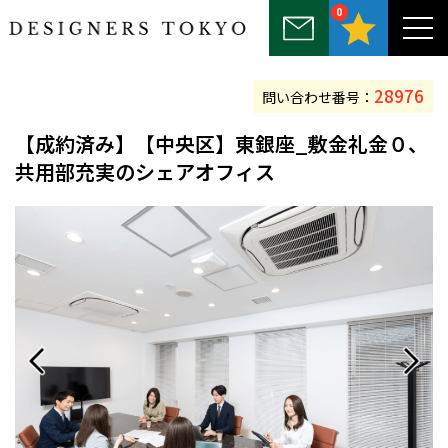
0
～25坪
25坪～50坪
50坪～75坪
75坪～100坪
100坪以上
28976
問い合わせ番号：
【
成約済み
】【中央区】東銀座_敷金礼金０、
共用部充実のシェアオフィス