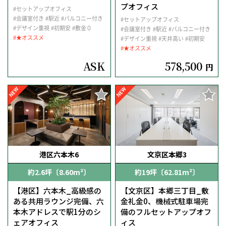
プオフィス
#セットアップオフィス
#会議室付き
#駅近
#バルコニー付き
#セットアップオフィス
#デザイン重視
#初期安
#敷金０
#会議室付き
#駅近
#バルコニー付き
#★オススメ
#デザイン重視
#天井高い
#初期安
#★オススメ
ASK
578,500
円
NEW
NEW
港区六本木6
文京区本郷3
約2.6坪〔8.60m²〕
約19坪〔62.81m²〕
【港区】六本木_高級感の
【文京区】本郷三丁目_敷
ある共用ラウンジ完備、六
金礼金0、機械式駐車場完
本木アドレスで駅1分のシ
備のフルセットアップオフ
ェアオフィス
ィス