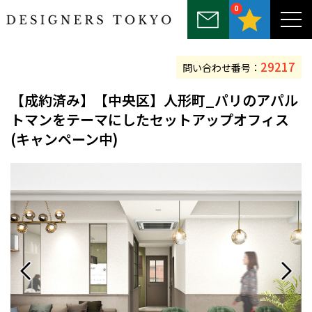
0
～25坪
25坪～50坪
50坪～75坪
75坪～100坪
100坪以上
29217
問い合わせ番号：
【
成約済み
】【中央区】人形町_パリのアパル
トマンをテーマにしたセットアップオフィス
(キャンペーン中)