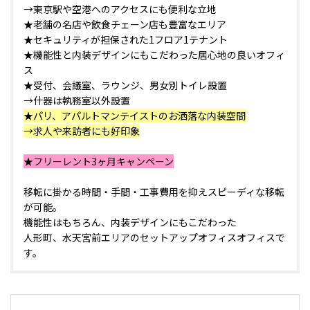
→東京駅や空港へのアクセスにも便利な立地
★老舗の名店や飲食チェーン店も豊富なエリア
★セキュリティが担保された1フロア1テナント
★機能性と内装デザインにもこだわった居心地の良いオフィ
ス
★受付、会議室、ラウンジ、男女別トイレ設置
→什器は執務室以外設置
★パリ、アパルトマンテイストのお洒落な内装空間
→求人や来訪者にも好印象
★フリーレント3ヶ月キャンペーン
移転に掛かる時間・手間・工事費用を抑えスピーディな移転
が可能。
機能性はもちろん、内装デザインにもこだわった
人形町、水天宮前エリアのセットアップオフィスオフィスで
す。