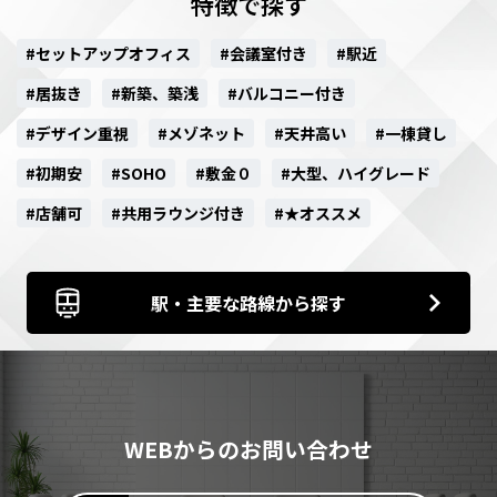
特徴で探す
#セットアップオフィス
#会議室付き
#駅近
#居抜き
#新築、築浅
#バルコニー付き
#デザイン重視
#メゾネット
#天井高い
#一棟貸し
#初期安
#SOHO
#敷金０
#大型、ハイグレード
#店舗可
#共用ラウンジ付き
#★オススメ
駅・主要な路線から探す
WEBからのお問い合わせ