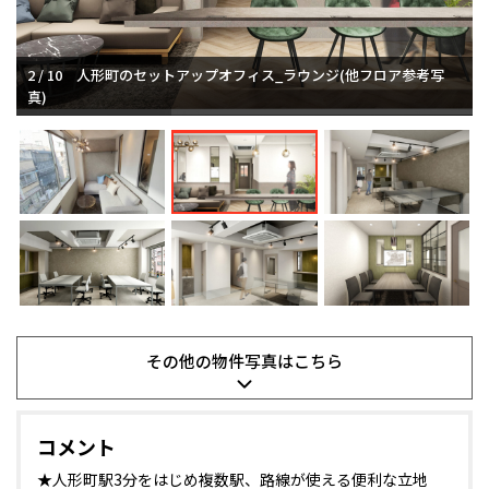
2 / 10
人形町のセットアップオフィス_ラウンジ(他フロア参考写
真)
その他の
物件写真は
こちら
コメント
★人形町駅3分をはじめ複数駅、路線が使える便利な立地