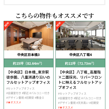
こちらの物件もオススメです
NEW
NEW
中央区日本橋3
中央区八丁堀4
約25坪〔82.64m²〕
約22坪〔72.73m²〕
【中央区】日本橋_東京駅
【中央区】八丁堀_高層階
徒歩圏、八重洲通り沿いの
×二面採光、リバーフロン
フルセットアップオフィス
トに映えるフルセットアッ
プオフィス
#セットアップオフィス
#会議室付き
#駅近
#バルコニー付き
#セットアップオフィス
#デザイン重視
#初期安
#敷金０
#会議室付き
#駅近
#バルコニー付き
#★オススメ
#デザイン重視
#天井高い
#初期安
#★オススメ