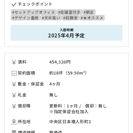
チェックポイント
#セットアップオフィス
#会議室付き
#駅近
#デザイン重視
#天井高い
#初期安
#★オススメ
入居時期
2025年4月予定
賃料
454,320
円
契約面積
約18坪（59.50m²）
敷金・保証金
4ヶ月
礼金
無し
償却等
更新料：1ヶ月 / 償却：無し
※指定保証会社加入
所在地
中央区日本橋人形町2
構造規模
鉄骨造