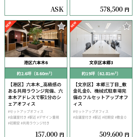
ASK
578,500
円
NEW
NEW
港区六本木6
文京区本郷3
約2.6坪〔8.60m²〕
約19坪〔62.81m²〕
【港区】六本木_高級感の
【文京区】本郷三丁目_敷
ある共用ラウンジ完備、六
金礼金0、機械式駐車場完
本木アドレスで駅1分のシ
備のフルセットアップオフ
ェアオフィス
ィス
#セットアップオフィス
#セットアップオフィス
#会議室付き
#駅近
#デザイン重視
#会議室付き
#駅近
#初期安
#敷金０
#初期安
#共用ラウンジ付き
157,000
509,600
円
円