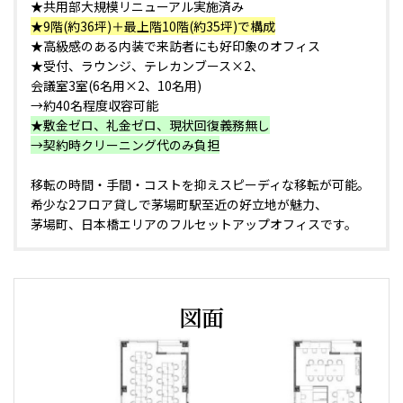
★共用部大規模リニューアル実施済み
★9階(約36坪)＋最上階10階(約35坪)で構成
★高級感のある内装で来訪者にも好印象のオフィス
★受付、ラウンジ、テレカンブース×2、
会議室3室(6名用×2、10名用)
→約40名程度収容可能
★敷金ゼロ、礼金ゼロ、現状回復義務無し
→契約時クリーニング代のみ負担
移転の時間・手間・コストを抑えスピーディな移転が可能。
希少な2フロア貸しで茅場町駅至近の好立地が魅力、
茅場町、日本橋エリアのフルセットアップオフィスです。
図面