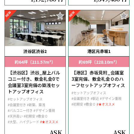
NEW
NEW
渋谷区渋谷2
港区元赤坂1
約64坪〔211.57m²〕
約69坪〔228.10m²〕
【渋谷区】渋谷_屋上バル
【港区】赤坂見附_会議室
コニー付き、敷金礼金0で
3室完備、敷金礼金０のハ
会議室3室完備の築浅セッ
ーフセットアップオフィス
トアップオフィス
#セットアップオフィス
#会議室付き
#駅近
#デザイン重視
#セットアップオフィス
#初期安
#敷金０
#★オススメ
#会議室付き
#新築、築浅
#バルコニー付き
#デザイン重視
#天井高い
#初期安
#敷金０
#大型、ハイグレード
#★オススメ
ASK
ASK