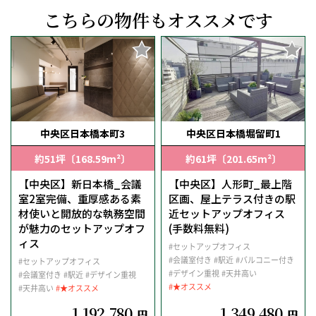
こちらの物件もオススメです
中央区日本橋本町3
中央区日本橋堀留町1
約51坪〔168.59m²〕
約61坪〔201.65m²〕
【中央区】新日本橋_会議
【中央区】人形町_最上階
室2室完備、重厚感ある素
区画、屋上テラス付きの駅
材使いと開放的な執務空間
近セットアップオフィス
が魅力のセットアップオフ
(手数料無料)
ィス
#セットアップオフィス
#会議室付き
#駅近
#バルコニー付き
#セットアップオフィス
#デザイン重視
#天井高い
#会議室付き
#駅近
#デザイン重視
#★オススメ
#天井高い
#★オススメ
1,192,780
1,349,480
円
円