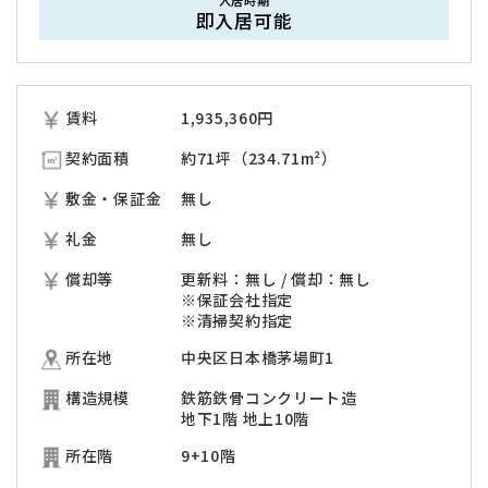
入居時期
即入居可能
賃料
1,935,360
円
契約面積
約71坪（234.71m²）
敷金・保証金
無し
礼金
無し
償却等
更新料：無し / 償却：無し
※保証会社指定
※清掃契約指定
所在地
中央区日本橋茅場町1
構造規模
鉄筋鉄骨コンクリート造
地下1階 地上10階
所在階
9+10階