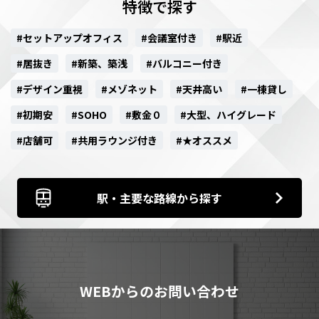
特徴で探す
#セットアップオフィス
#会議室付き
#駅近
#居抜き
#新築、築浅
#バルコニー付き
#デザイン重視
#メゾネット
#天井高い
#一棟貸し
#初期安
#SOHO
#敷金０
#大型、ハイグレード
#店舗可
#共用ラウンジ付き
#★オススメ
駅・主要な路線から探す
WEBからのお問い合わせ