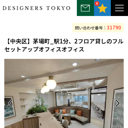
0
～25坪
25坪～50坪
50坪～75坪
75坪～100坪
100坪以上
31790
問い合わせ番号：
【中央区】茅場町_駅1分、2フロア貸しのフル
セットアップオフィスオフィス