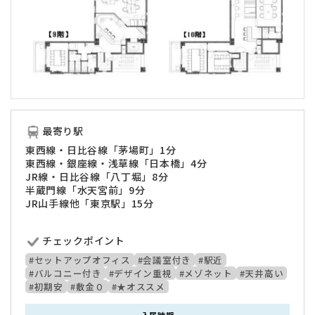
最寄り駅
東西線・日比谷線「茅場町」1分
東西線・銀座線・浅草線「日本橋」4分
JR線・日比谷線「八丁堀」8分
半蔵門線「水天宮前」9分
JR山手線他「東京駅」15分
チェックポイント
#セットアップオフィス
#会議室付き
#駅近
#バルコニー付き
#デザイン重視
#メゾネット
#天井高い
#初期安
#敷金０
#★オススメ