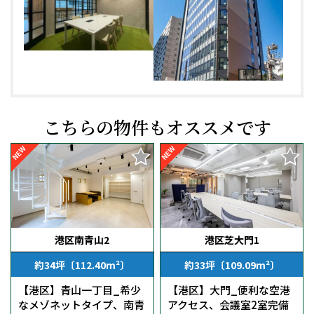
こちらの物件もオススメです
NEW
NEW
港区南青山2
港区芝大門1
約34坪〔112.40m²〕
約33坪〔109.09m²〕
【港区】青山一丁目_希少
【港区】大門_便利な空港
なメゾネットタイプ、南青
アクセス、会議室2室完備