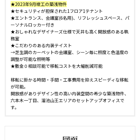
★2023年9月竣工の築浅物件
★セキュリティが担保された1フロア1テナント
★エントランス、会議室(6名用)、リフレッシュスペース、パ
ーソナルロッカー付き
★おしゃれなデザイナーズ仕様で天井も高く開放感のある執
務室
★こだわりのある内装テイスト
→芝生調のカーペットの会議室、シーン毎に照度と色温度の
調整が可能な照明等
★敷金０相談可能で移転コストを大幅削減可能
移転に掛かる時間・手間・工事費用を抑えスピーディな移転
が可能。
開放感がありデザイン性の高い内装空間の希少な築浅物件、
六本木一丁目、溜池山王エリアのセットアップオフィスで
す。
図面