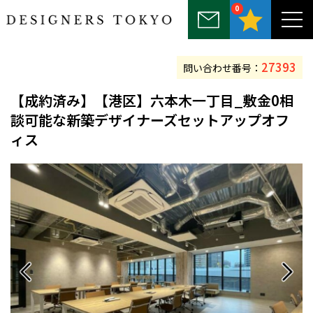
0
～25坪
25坪～50坪
50坪～75坪
75坪～100坪
100坪以上
27393
問い合わせ番号：
【
成約済み
】【港区】六本木一丁目_敷金0相
談可能な新築デザイナーズセットアップオフ
ィス