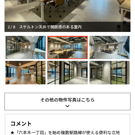
2 / 8
3 / 8
スケルトン天井で開放感のある室内
複数路線利用可能
その他の
物件写真は
こちら
コメント
★「六本木一丁目」を始め複数駅路線が使える便利な立地