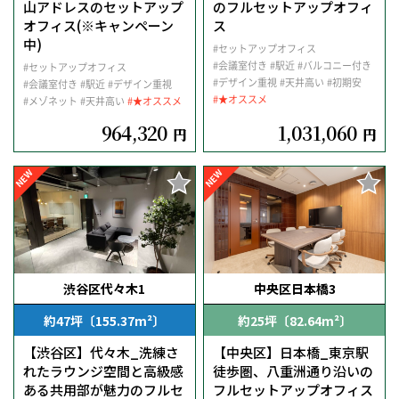
山アドレスのセットアップ
のフルセットアップオフィ
オフィス(※キャンペーン
ス
中)
#セットアップオフィス
#会議室付き
#駅近
#バルコニー付き
#セットアップオフィス
#デザイン重視
#天井高い
#初期安
#会議室付き
#駅近
#デザイン重視
#★オススメ
#メゾネット
#天井高い
#★オススメ
964,320
1,031,060
円
円
NEW
NEW
渋谷区代々木1
中央区日本橋3
約47坪〔155.37m²〕
約25坪〔82.64m²〕
【渋谷区】代々木_洗練さ
【中央区】日本橋_東京駅
れたラウンジ空間と高級感
徒歩圏、八重洲通り沿いの
ある共用部が魅力のフルセ
フルセットアップオフィス