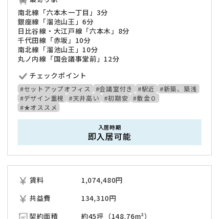
南北線「六本木一丁目」3分
銀座線「溜池山王」6分
日比谷線・大江戸線「六本木」8分
千代田線「赤坂」10分
南北線「溜池山王」10分
丸ノ内線「国会議事堂前」12分
チェックポイント
#セットアップオフィス
#会議室付き
#駅近
#新築、築浅
#デザイン重視
#天井高い
#初期安
#敷金０
#★オススメ
入居時期
即入居可能
賃料
1,074,480
円
共益費
134,310円
契約面積
約45坪（148.76m²）