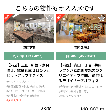
こちらの物件もオススメです
NEW
NEW
港区芝5
港区赤坂8
約25坪〔82.64m²〕
約14坪〔46.28m²〕
【港区】三田_新築・家具
【港区】青山一丁目_共用
付き、敷金礼金ゼロのフル
ラウンジと庭園が魅力のク
セットアップオフィス
リエイティブ空間、緑溢れ
るデザイナーズオフィス
#セットアップオフィス
#会議室付き
#駅近
#新築、築浅
#会議室付き
#駅近
#バルコニー付き
#バルコニー付き
#デザイン重視
#デザイン重視
#天井高い
#天井高い
#初期安
#敷金０
#共用ラウンジ付き
#★オススメ
ASK
440,000
円