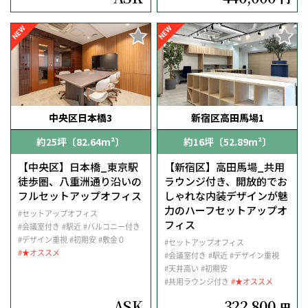
NEW
NEW
中央区日本橋3
新宿区高田馬場1
約25坪〔82.64m²〕
約16坪〔52.89m²〕
【中央区】日本橋_東京駅
【新宿区】高田馬場_共用
徒歩圏、八重洲通り沿いの
ラウンジ付き、開放的でお
フルセットアップオフィス
しゃれな内装デザインが魅
力のハーフセットアップオ
#セットアップオフィス
フィス
#会議室付き
#駅近
#バルコニー付き
#デザイン重視
#初期安
#敷金０
#セットアップオフィス
#★オススメ
#会議室付き
#駅近
#デザイン重視
#天井高い
#初期安
#共用ラウンジ付き
#★オススメ
ASK
322,800
円