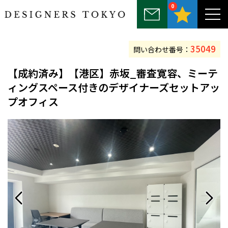
0
～25坪
25坪～50坪
50坪～75坪
75坪～100坪
100坪以上
35049
問い合わせ番号：
【
成約済み
】【港区】赤坂_審査寛容、ミーテ
ィングスペース付きのデザイナーズセットアッ
プオフィス