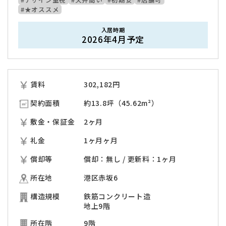
#★オススメ
入居時期
2026年4月予定
賃料
302,182
円
契約面積
約13.8坪（45.62m²）
敷金・保証金
2ヶ月
礼金
1ヶ月ヶ月
償却等
償却：無し / 更新料：1ヶ月
所在地
港区赤坂6
構造規模
鉄筋コンクリート造
地上9階
所在階
9階