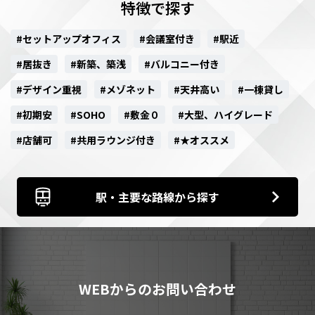
特徴で探す
#セットアップオフィス
#会議室付き
#駅近
#居抜き
#新築、築浅
#バルコニー付き
#デザイン重視
#メゾネット
#天井高い
#一棟貸し
#初期安
#SOHO
#敷金０
#大型、ハイグレード
#店舗可
#共用ラウンジ付き
#★オススメ
駅・主要な路線から探す
WEBからのお問い合わせ