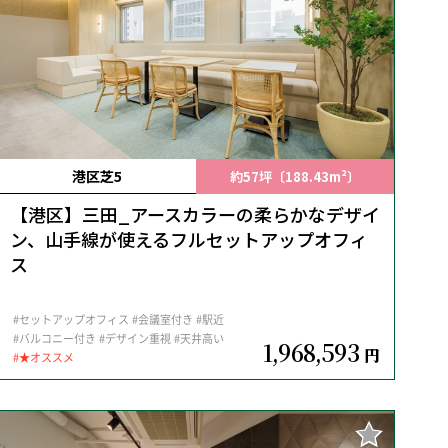
港区芝5
約57坪〔188.43m²〕
【港区】三田_アースカラーの柔らかなデザイ
ン、山手線が使えるフルセットアップオフィ
ス
#セットアップオフィス
#会議室付き
#駅近
#バルコニー付き
#デザイン重視
#天井高い
1,968,593
円
#★オススメ