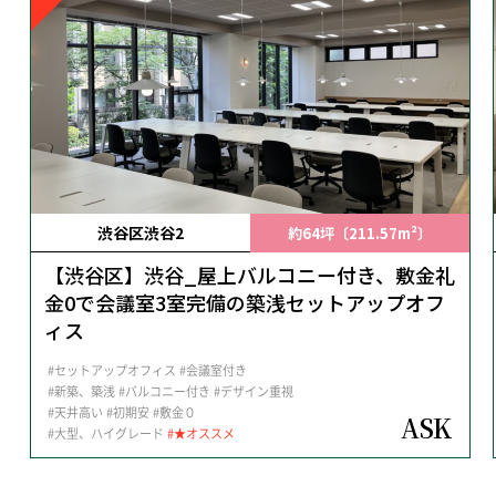
渋谷区渋谷2
約64坪〔211.57m²〕
【渋谷区】渋谷_屋上バルコニー付き、敷金礼
金0で会議室3室完備の築浅セットアップオフ
ィス
#セットアップオフィス
#会議室付き
#新築、築浅
#バルコニー付き
#デザイン重視
#天井高い
#初期安
#敷金０
ASK
#大型、ハイグレード
#★オススメ