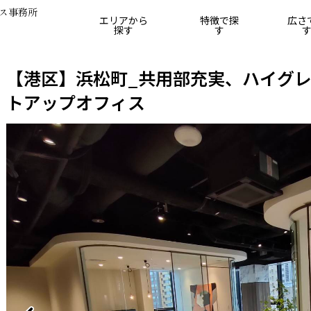
ス事務所
エリアから
特徴で探
広さ
探す
す
25坪
25坪～50坪
50坪～75坪
75坪～100坪
10
【港区】浜松町_共用部充実、ハイグ
トアップオフィス