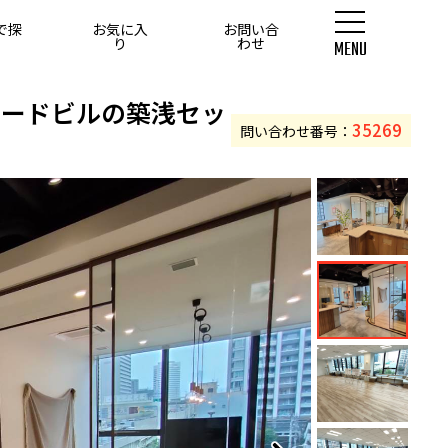
で探
お気に入
お問い合
す
り
わせ
MENU
0坪以上
レードビルの築浅セッ
35269
問い合わせ番号：