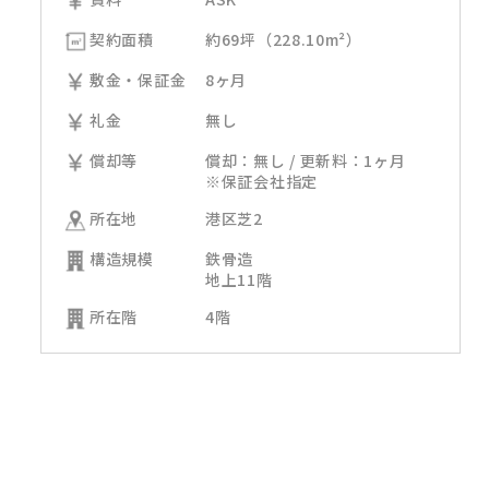
契約面積
約69坪（228.10m²）
敷金・保証金
8ヶ月
礼金
無し
償却等
償却：無し / 更新料：1ヶ月
※保証会社指定
所在地
港区芝2
構造規模
鉄骨造
地上11階
所在階
4階