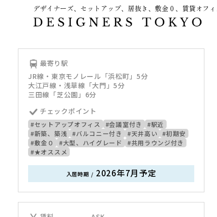
デザイナーズ、セットアップ、居抜き、敷金０、賃貸オフィ
～
最寄り駅
JR線・東京モノレール「浜松町」5分
大江戸線・浅草線「大門」5分
三田線「芝公園」6分
チェックポイント
#セットアップオフィス
#会議室付き
#駅近
#新築、築浅
#バルコニー付き
#天井高い
#初期安
#敷金０
#大型、ハイグレード
#共用ラウンジ付き
#★オススメ
2026年7月予定
入居時期
/
賃料
ASK