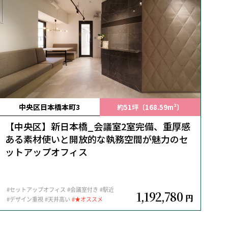
中央区日本橋本町3
約51坪〔168.59m²〕
【中央区】新日本橋_会議室2室完備、重厚感
ある素材使いと開放的な執務空間が魅力のセ
ットアップオフィス
#セットアップオフィス
#会議室付き
#駅近
1,192,780
円
#デザイン重視
#天井高い
#★オススメ