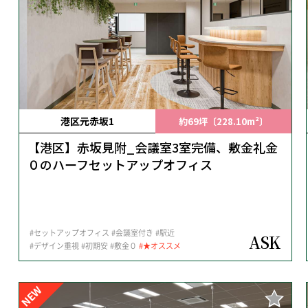
港区元赤坂1
約69坪〔228.10m²〕
【港区】赤坂見附_会議室3室完備、敷金礼金
０のハーフセットアップオフィス
#セットアップオフィス
#会議室付き
#駅近
ASK
#デザイン重視
#初期安
#敷金０
#★オススメ
NEW