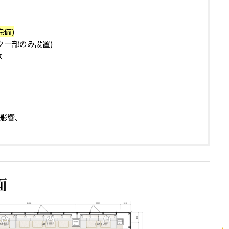
備)
ク一部のみ設置)
ス
影響、
面