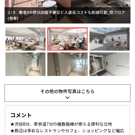
2 / 9
敷金0や原状回復不要など入退去コストも削減可能_他フロア
(参考)
その他の
物件写真は
こちら
コメント
★渋谷8分、表参道7分の複数路線が使える便利な立地
★周辺は多彩なレストランやカフェ、ショッピングなど幅広