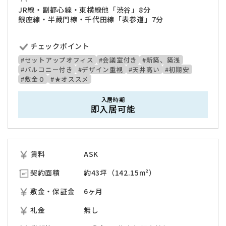
JR線・副都心線・東横線他「渋谷」8分
銀座線・半蔵門線・千代田線「表参道」7分
チェックポイント
#セットアップオフィス
#会議室付き
#新築、築浅
#バルコニー付き
#デザイン重視
#天井高い
#初期安
#敷金０
#★オススメ
入居時期
即入居可能
賃料
ASK
契約面積
約43坪（142.15m²）
敷金・保証金
6ヶ月
礼金
無し