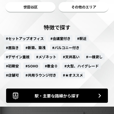
世田谷区
その他のエリア
特徴で探す
#セットアップオフィス
#会議室付き
#駅近
#居抜き
#新築、築浅
#バルコニー付き
#デザイン重視
#メゾネット
#天井高い
#一棟貸し
#初期安
#SOHO
#敷金０
#大型、ハイグレード
#店舗可
#共用ラウンジ付き
#★オススメ
駅・主要な路線から探す