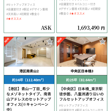
#会議室付き
#バルコニー付き
#セットアップオフィス
#デザイン重視
#天井高い
#初期安
#会議室付き
#駅近
#デザイン重視
#敷金０
#★オススメ
#天井高い
#初期安
#敷金０
#★オススメ
ASK
1,693,490
円
NEW
NEW
港区南青山2
中央区日本橋3
約34坪〔112.40m²〕
約25坪〔82.64m²〕
【港区】青山一丁目_希少
【中央区】日本橋_東京駅
なメゾネットタイプ、南青
徒歩圏、八重洲通り沿いの
山アドレスのセットアップ
フルセットアップオフィス
オフィス(※キャンペーン
#セットアップオフィス
中)
#会議室付き
#駅近
#バルコニー付き