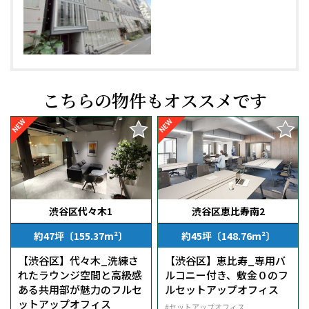
こちらの物件もオススメです
NEW
NEW
渋谷区代々木1
渋谷区恵比寿南2
約47坪〔155.37m²〕
約45坪〔148.76m²〕
【渋谷区】代々木_洗練さ
【渋谷区】恵比寿_専用バ
れたラウンジ空間と高級感
ルコニー付き、敷金０のフ
ある共用部が魅力のフルセ
ルセットアップオフィス
ットアップオフィス
#セットアップオフィス