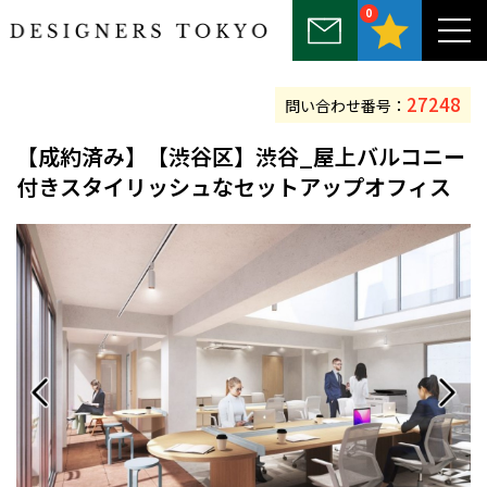
0
～25坪
25坪～50坪
50坪～75坪
75坪～100坪
100坪以上
27248
問い合わせ番号：
【
成約済み
】【渋谷区】渋谷_屋上バルコニー
付きスタイリッシュなセットアップオフィス