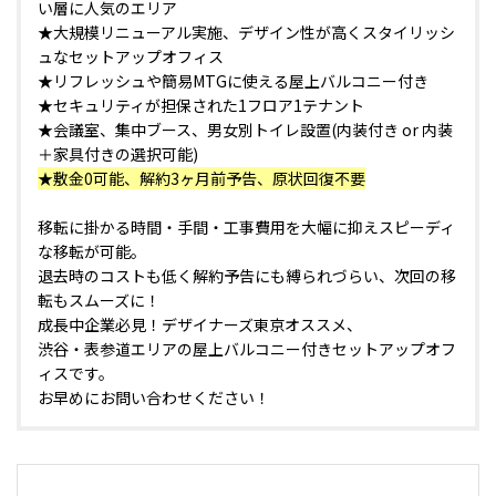
い層に人気のエリア
★大規模リニューアル実施、デザイン性が高くスタイリッシ
ュなセットアップオフィス
★リフレッシュや簡易MTGに使える屋上バルコニー付き
★セキュリティが担保された1フロア1テナント
★会議室、集中ブース、男女別トイレ設置(内装付き or 内装
＋家具付きの選択可能)
★敷金0可能、解約3ヶ月前予告、原状回復不要
移転に掛かる時間・手間・工事費用を大幅に抑えスピーディ
な移転が可能。
退去時のコストも低く解約予告にも縛られづらい、次回の移
転もスムーズに！
成長中企業必見！デザイナーズ東京オススメ、
渋谷・表参道エリアの屋上バルコニー付きセットアップオフ
ィスです。
お早めにお問い合わせください！