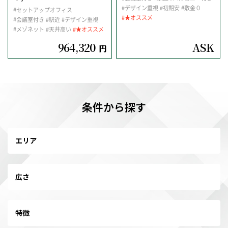
#デザイン重視
#初期安
#敷金０
#セットアップオフィス
#★オススメ
#会議室付き
#駅近
#デザイン重視
#メゾネット
#天井高い
#★オススメ
964,320
ASK
円
条件から探す
エリア
広さ
特徴