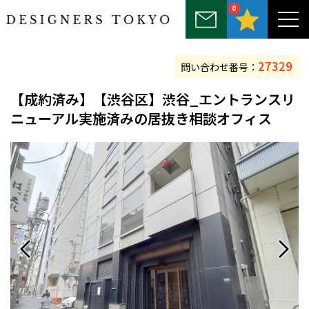
0
～25坪
25坪～50坪
50坪～75坪
75坪～100坪
100坪以上
27329
問い合わせ番号：
【
成約済み
】【渋谷区】渋谷_エントランスリ
ニューアル実施済みの居抜き相談オフィス