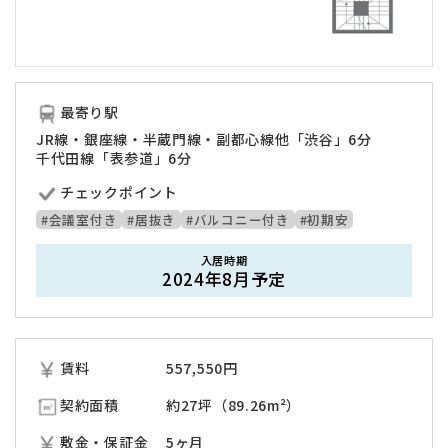
最寄り駅
JR線・銀座線・半蔵門線・副都心線他「渋谷」6分
千代田線「表参道」6分
チェックポイント
#会議室付き
#居抜き
#バルコニー付き
#初期安
入居時期
2024年8月予定
賃料
557,550
円
契約面積
約27坪（89.26m²）
敷金・保証金
5ヶ月