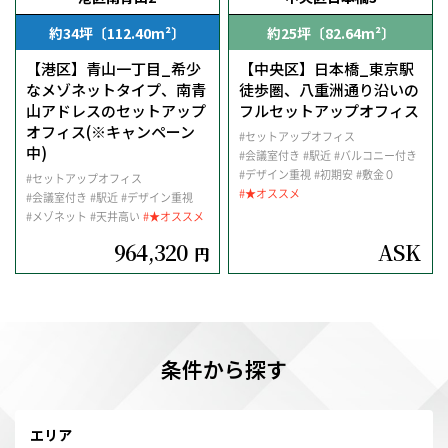
約34坪〔112.40m²〕
約25坪〔82.64m²〕
【港区】青山一丁目_希少
【中央区】日本橋_東京駅
なメゾネットタイプ、南青
徒歩圏、八重洲通り沿いの
山アドレスのセットアップ
フルセットアップオフィス
オフィス(※キャンペーン
#セットアップオフィス
中)
#会議室付き
#駅近
#バルコニー付き
#デザイン重視
#初期安
#敷金０
#セットアップオフィス
#★オススメ
#会議室付き
#駅近
#デザイン重視
#メゾネット
#天井高い
#★オススメ
964,320
ASK
円
条件から探す
エリア