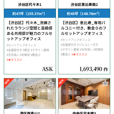
渋谷区代々木1
渋谷区恵比寿南2
約47坪〔155.37m²〕
約45坪〔148.76m²〕
【渋谷区】代々木_洗練さ
【渋谷区】恵比寿_専用バ
れたラウンジ空間と高級感
ルコニー付き、敷金０のフ
ある共用部が魅力のフルセ
ルセットアップオフィス
ットアップオフィス
#セットアップオフィス
#会議室付き
#バルコニー付き
#セットアップオフィス
#デザイン重視
#天井高い
#初期安
#会議室付き
#駅近
#デザイン重視
#敷金０
#★オススメ
#天井高い
#初期安
#敷金０
#★オススメ
ASK
1,693,490
円
NEW
NEW
港区南青山2
中央区日本橋3