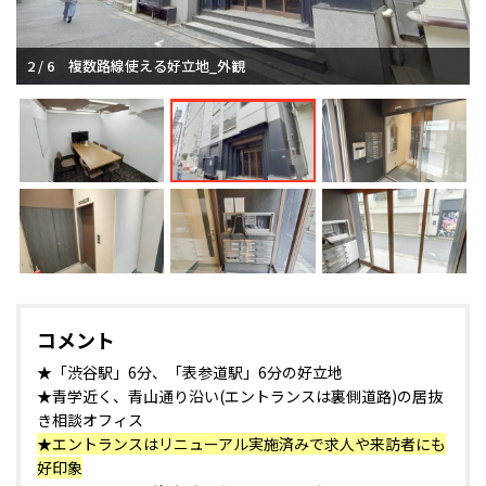
2 / 6
複数路線使える好立地_外観
コメント
★「渋谷駅」6分、「表参道駅」6分の好立地
★青学近く、青山通り沿い(エントランスは裏側道路)の居抜
き相談オフィス
★エントランスはリニューアル実施済みで求人や来訪者にも
好印象