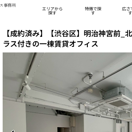
ス事務所
エリアから
特徴で探
広さ
探す
す
25坪
25坪～50坪
50坪～75坪
75坪～100坪
10
【
成約済み
】【渋谷区】明治神宮前_
ラス付きの一棟賃貸オフィス