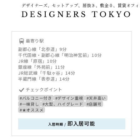
デザイナーズ、セットアップ、居抜き、敷金０、賃貸オフィ
～
最寄り駅
副都心線「北参道」9分
千代田線・副都心線「明治神宮前」10分
JR線「原宿」10分
銀座線「外苑前」11分
JR総武線「千駄ヶ谷」14分
半蔵門線「表参道」14分
チェックポイント
#バルコニー付き
#デザイン重視
#天井高い
#一棟貸し
#大型、ハイグレード
#店舗可
#★オススメ
即入居可能
入居時期
/