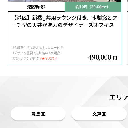
港区新橋2
約10坪〔33.06m²〕
【港区】新橋_共用ラウンジ付き、木製窓とア
ーチ型の天井が魅力のデザイナーズオフィス
#会議室付き
#駅近
#バルコニー付き
#デザイン重視
#天井高い
#初期安
490,000
円
#共用ラウンジ付き
#★オススメ
エリ
豊島区
文京区