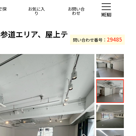
で探
お気に入
お問い合
す
り
わせ
MENU
0坪以上
北参道エリア、屋上テ
29485
問い合わせ番号：