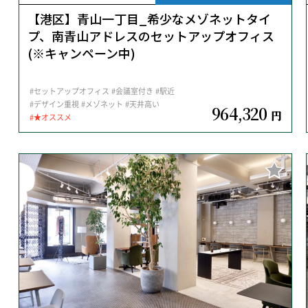
【港区】青山一丁目_希少なメゾネットタイ
プ、南青山アドレスのセットアップオフィス
(※キャンペーン中)
#セットアップオフィス
#会議室付き
#駅近
#デザイン重視
#メゾネット
#天井高い
964,320
円
#★オススメ