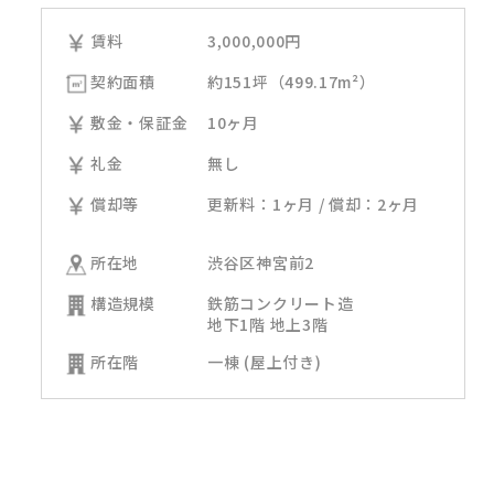
賃料
3,000,000
円
契約面積
約151坪（499.17m²）
敷金・保証金
10ヶ月
礼金
無し
償却等
更新料：1ヶ月 / 償却：2ヶ月
所在地
渋谷区神宮前2
構造規模
鉄筋コンクリート造
地下1階 地上3階
所在階
一棟 (屋上付き)