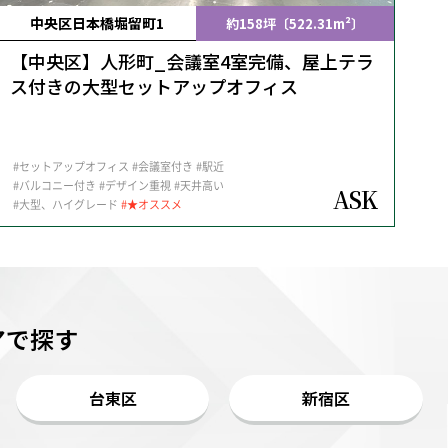
中央区日本橋堀留町1
約158坪〔522.31m²〕
【中央区】人形町_会議室4室完備、屋上テラ
ス付きの大型セットアップオフィス
#セットアップオフィス
#会議室付き
#駅近
#バルコニー付き
#デザイン重視
#天井高い
ASK
#大型、ハイグレード
#★オススメ
アで探す
台東区
新宿区