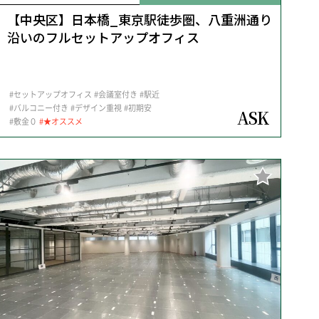
【中央区】日本橋_東京駅徒歩圏、八重洲通り
沿いのフルセットアップオフィス
#セットアップオフィス
#会議室付き
#駅近
#バルコニー付き
#デザイン重視
#初期安
ASK
#敷金０
#★オススメ