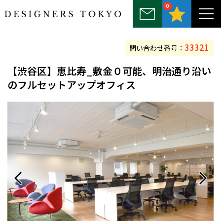
0
～25坪
25坪～50坪
50坪～75坪
75坪～100坪
100坪以上
33321
問い合わせ番号：
【渋谷区】恵比寿_敷金０可能、明治通り沿い
のフルセットアップオフィス