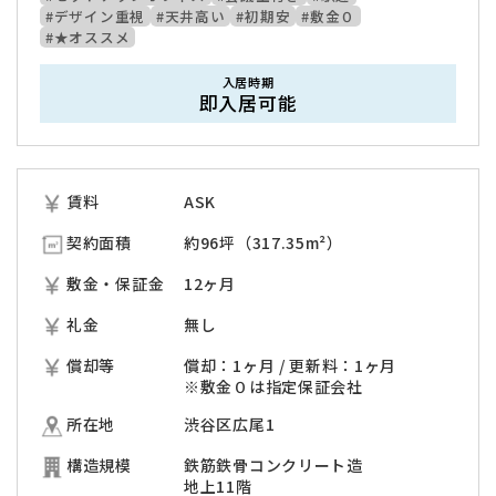
#デザイン重視
#天井高い
#初期安
#敷金０
#★オススメ
入居時期
即入居可能
賃料
ASK
契約面積
約96坪（317.35m²）
敷金・保証金
12ヶ月
礼金
無し
償却等
償却：1ヶ月 / 更新料：1ヶ月
※敷金０は指定保証会社
所在地
渋谷区広尾1
構造規模
鉄筋鉄骨コンクリート造
地上11階