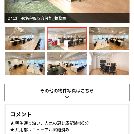
2 / 13
3 / 13
40名程度収容可能_執務室
敷金０相談可能で初期安_執務室
その他の
物件写真は
こちら
コメント
★ 明治通り沿い、人気の恵比寿駅徒歩5分
★ 共用部リニューアル実施済み