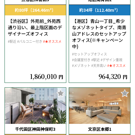
約80坪〔264.46m²〕
約34坪〔112.40m²〕
【渋谷区】外苑前_外苑西
【港区】青山一丁目_希少
通り沿い、最上階区画のデ
なメゾネットタイプ、南青
ザイナーズオフィス
山アドレスのセットアップ
オフィス(※キャンペーン
#駅近
#バルコニー付き
#★オススメ
中)
#セットアップオフィス
#会議室付き
#駅近
#デザイン重視
#メゾネット
#天井高い
#★オススメ
1,860,010
964,320
円
円
千代田区神田神保町3
文京区本郷1