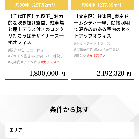
約90坪〔297.52m²〕
約84坪〔277.69m²〕
【千代田区】九段下_ 魅力
【文京区】後楽園_東京ド
的な吹き抜け空間、駐車場
ームシティ一望、間接照明
と屋上テラス付きのコンク
で温かみのある室内のセッ
リ打ちっぱデザイナーズ一
トアップオフィス
棟オフィス
#セットアップオフィス
#会議室付き
#駅近
#天井高い
#駅近
#バルコニー付き
#敷金０
#★オススメ
#デザイン重視
#天井高い
#一棟貸し
#初期安
#リノベ済み
#★オススメ
1,800,000
2,192,320
円
円
条件から探す
エリア