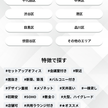
千代田区
中央区
渋谷区
港区
目黒区
品川区
世田谷区
その他のエリア
特徴で探す
#セットアップオフィス
#会議室付き
#駅近
#居抜き
#新築、築浅
#バルコニー付き
#デザイン重視
#メゾネット
#天井高い
#一棟貸し
#初期安
#SOHO
#敷金０
#大型、ハイグレード
#店舗可
#共用ラウンジ付き
#★オススメ