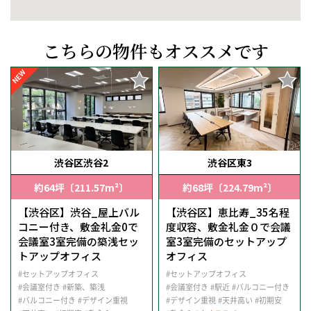
こちらの物件もオススメです
NEW
渋谷区渋谷2
渋谷区東3
約64坪〔211.57m²〕
約68坪〔224.79m²〕
【渋谷区】渋谷_屋上バル
【渋谷区】恵比寿_35名程
コニー付き、敷金礼金0で
度収容、敷金礼金０で会議
会議室3室完備の築浅セッ
室3室完備のセットアップ
トアップオフィス
オフィス
#セットアップオフィス
#セットアップオフィス
#会議室付き
#新築、築浅
#会議室付き
#駅近
#バルコニー付き
#バルコニー付き
#デザイン重視
#デザイン重視
#天井高い
#初期安