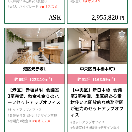
#天井高い
#初期安
#敷金０
#敷金０
#★オススメ
#大型、ハイグレード
#★オススメ
ASK
2,955,820
円
港区元赤坂1
中央区日本橋本町3
約69坪〔228.10m²〕
約51坪〔168.59m²〕
【港区】赤坂見附_会議室
【中央区】新日本橋_会議
3室完備、敷金礼金０のハ
室2室完備、重厚感ある素
ーフセットアップオフィス
材使いと開放的な執務空間
が魅力のセットアップオフ
#セットアップオフィス
ィス
#会議室付き
#駅近
#デザイン重視
#初期安
#敷金０
#★オススメ
#セットアップオフィス
#会議室付き
#駅近
#デザイン重視