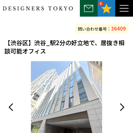
0
～25坪
25坪～50坪
50坪～75坪
75坪～100坪
100坪以上
36409
問い合わせ番号：
【渋谷区】渋谷_駅2分の好立地で、居抜き相
談可能オフィス