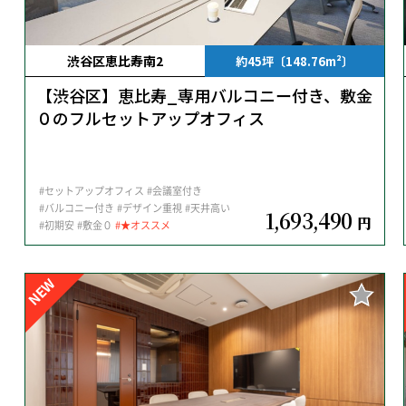
渋谷区恵比寿南2
約45坪〔148.76m²〕
【渋谷区】恵比寿_専用バルコニー付き、敷金
０のフルセットアップオフィス
#セットアップオフィス
#会議室付き
#バルコニー付き
#デザイン重視
#天井高い
1,693,490
円
#初期安
#敷金０
#★オススメ
NEW