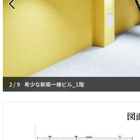
2 / 9
3 / 9
希少な新築一棟ビル_1階
ショールームや店舗に最適_1階
図