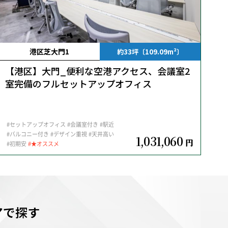
港区芝大門1
約33坪〔109.09m²〕
【港区】大門_便利な空港アクセス、会議室2
室完備のフルセットアップオフィス
#セットアップオフィス
#会議室付き
#駅近
#バルコニー付き
#デザイン重視
#天井高い
1,031,060
円
#初期安
#★オススメ
アで探す