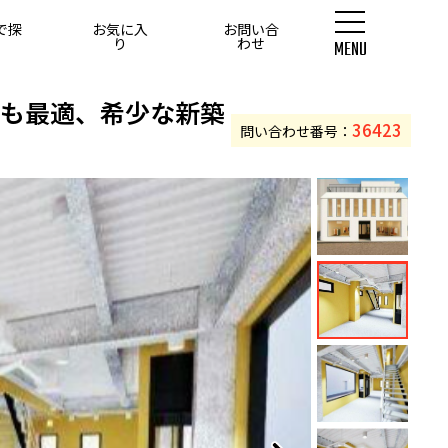
で探
お気に入
お問い合
す
り
わせ
MENU
0坪以上
にも最適、希少な新築
36423
問い合わせ番号：