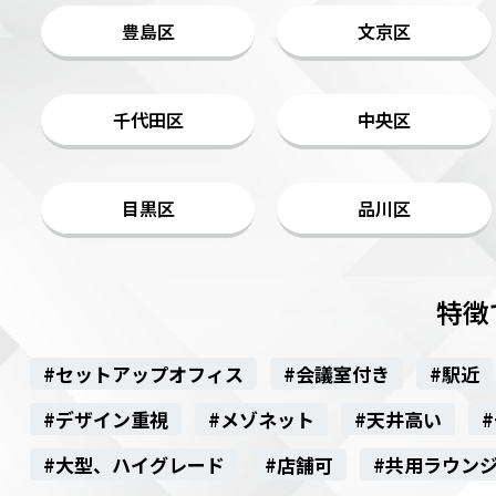
豊島区
文京区
千代田区
中央区
目黒区
品川区
特徴
#セットアップオフィス
#会議室付き
#駅近
#デザイン重視
#メゾネット
#天井高い
#大型、ハイグレード
#店舗可
#共用ラウン