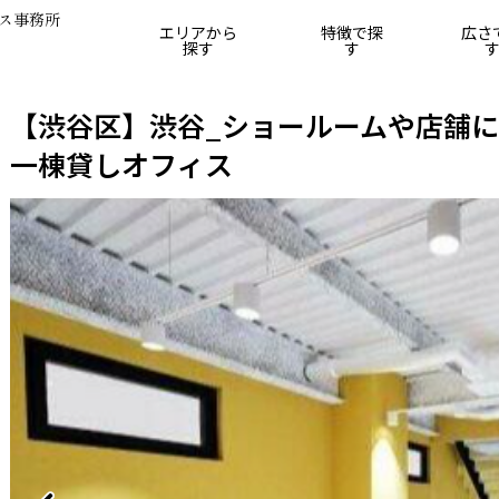
ス事務所
エリアから
特徴で探
広さ
探す
す
25坪
25坪～50坪
50坪～75坪
75坪～100坪
10
【渋谷区】渋谷_ショールームや店舗
一棟貸しオフィス