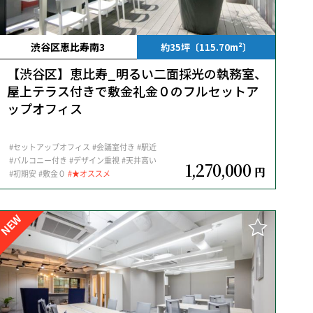
渋谷区恵比寿南3
約35坪〔115.70m²〕
【渋谷区】恵比寿_明るい二面採光の執務室、
屋上テラス付きで敷金礼金０のフルセットア
ップオフィス
#セットアップオフィス
#会議室付き
#駅近
#バルコニー付き
#デザイン重視
#天井高い
1,270,000
円
#初期安
#敷金０
#★オススメ
NEW