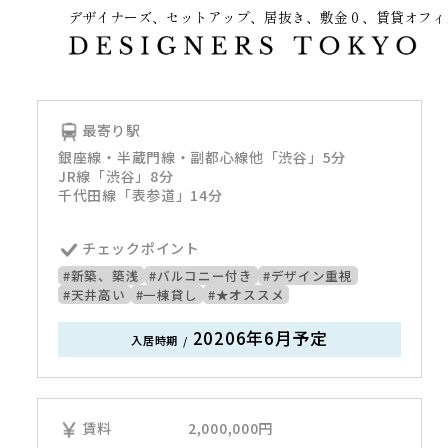
デザイナーズ、セットアップ、居抜き、敷金０、賃貸オフィ
～
最寄り駅
銀座線・半蔵門線・副都心線他「渋谷」5分
JR線「渋谷」8分
千代田線「表参道」14分
チェックポイント
#新築、築浅
#バルコニー付き
#デザイン重視
#天井高い
#一棟貸し
#★オススメ
20206年6月予定
入居時期
/
賃料
2,000,000
円