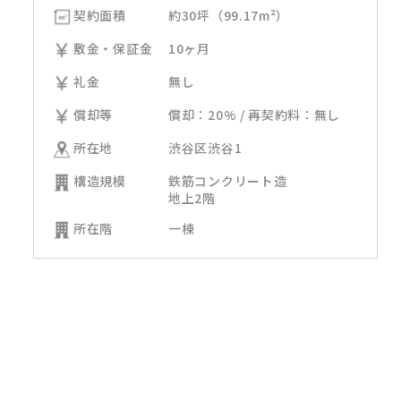
契約面積
約30坪（99.17m²）
敷金・保証金
10ヶ月
礼金
無し
償却等
償却：20% / 再契約料：無し
所在地
渋谷区渋谷1
構造規模
鉄筋コンクリート造
地上2階
所在階
一棟