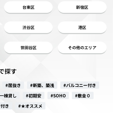
台東区
新宿区
渋谷区
港区
世田谷区
その他のエリア
で探す
#居抜き
#新築、築浅
#バルコニー付き
#一棟貸し
#初期安
#SOHO
#敷金０
ジ付き
#★オススメ