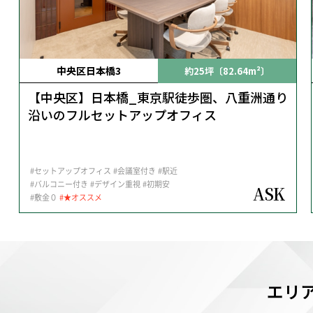
中央区日本橋3
約25坪〔82.64m²〕
【中央区】日本橋_東京駅徒歩圏、八重洲通り
沿いのフルセットアップオフィス
#セットアップオフィス
#会議室付き
#駅近
#バルコニー付き
#デザイン重視
#初期安
ASK
#敷金０
#★オススメ
エリ