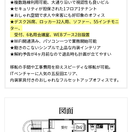
★複数路線利用可能、大通り沿いで視認性も良いビル
★セキュリティが担保された1フロア1テナント
★おしゃれ空間で求人や来客にも好印象のオフィス
★デスク26席、ロッカー32人用、ソファー、55インチモニ
ター、
受付、6名用会議室、WEBブース2台設置
★WiFi開通済み、パソコン一つで業務開始可能
★飽きのこないシンプルで上品な内装インテリア
★解約予告が4ヶ月前なので退去時も計画が立てやすい
移転の手間や工事費用を抑えスピーディな移転が可能。
ITベンチャーに人気の五反田エリア、
内装家具付きのおしゃれなフルセットアップオフィスです。
図面