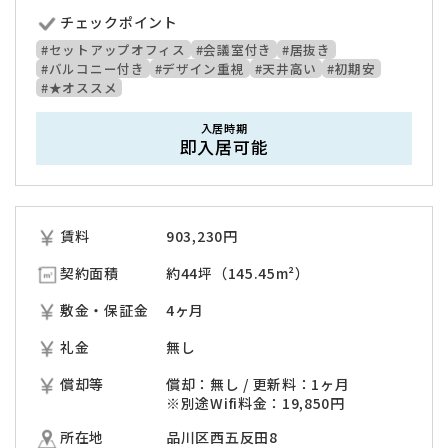
チェックポイント
#セットアップオフィス
#会議室付き
#居抜き
#バルコニー付き
#デザイン重視
#天井高い
#初期安
#★オススメ
入居時期
即入居可能
賃料
903,230
円
契約面積
約44坪（145.45m²）
敷金・保証金
4ヶ月
礼金
無し
償却等
償却：無し / 更新料：1ヶ月
※別途Wifi料金：19,850円
所在地
品川区西五反田8