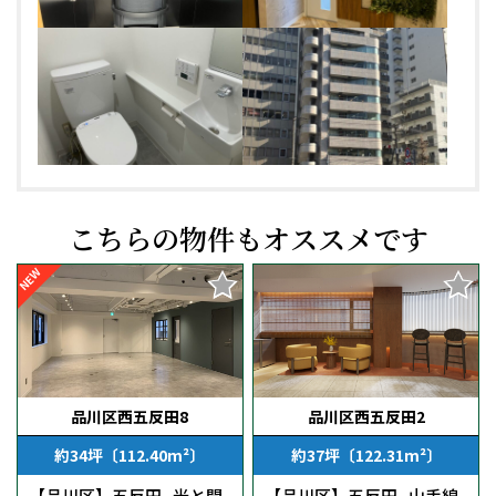
こちらの物件もオススメです
NEW
品川区西五反田8
品川区西五反田2
約34坪〔112.40m²〕
約37坪〔122.31m²〕
【品川区】五反田_光と開
【品川区】五反田_山手線