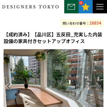
0
～25坪
25坪～50坪
50坪～75坪
75坪～100坪
100坪以上
26834
問い合わせ番号：
【
成約済み
】【品川区】五反田_充実した内装
設備の家具付きセットアップオフィス