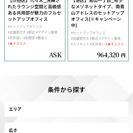
【渋谷区】代々木_洗練さ
【港区】青山一丁目_希少
れたラウンジ空間と高級感
なメゾネットタイプ、南青
ある共用部が魅力のフルセ
山アドレスのセットアップ
ットアップオフィス
オフィス(※キャンペーン
中)
#セットアップオフィス
#会議室付き
#駅近
#デザイン重視
#セットアップオフィス
#天井高い
#初期安
#敷金０
#会議室付き
#駅近
#デザイン重視
#★オススメ
#メゾネット
#天井高い
#★オススメ
ASK
964,320
円
条件から探す
エリア
広さ