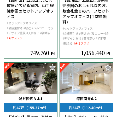
放感が広がる室内、山手線
徒歩圏のおしゃれな内装、
徒歩圏のセットアップオフ
敷金礼金０のハーフセット
ィス
アップオフィス(手数料無
料)
#セットアップオフィス
#会議室付き
#駅近
#バルコニー付き
#セットアップオフィス
#デザイン重視
#天井高い
#初期安
#会議室付き
#駅近
#バルコニー付き
#★オススメ
#デザイン重視
#天井高い
#初期安
#敷金０
#★オススメ
749,760
1,056,440
円
円
NEW
NEW
渋谷区代々木1
港区南青山2
約47坪〔155.37m²〕
約34坪〔112.40m²〕