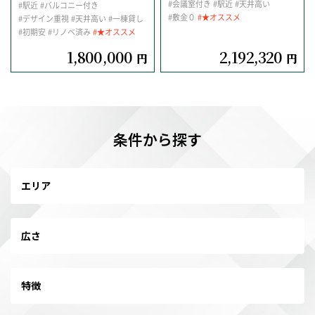
#会議室付き
#駅近
#天井高い
#駅近
#バルコニー付き
#敷金０
#★オススメ
#デザイン重視
#天井高い
#一棟貸し
#初期安
#リノベ済み
#★オススメ
1,800,000
2,192,320
円
円
条件から探す
エリア
広さ
特徴