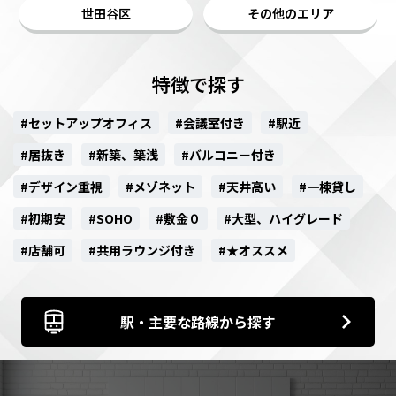
世田谷区
その他のエリア
特徴で探す
#セットアップオフィス
#会議室付き
#駅近
#居抜き
#新築、築浅
#バルコニー付き
#デザイン重視
#メゾネット
#天井高い
#一棟貸し
#初期安
#SOHO
#敷金０
#大型、ハイグレード
#店舗可
#共用ラウンジ付き
#★オススメ
駅・主要な路線から探す