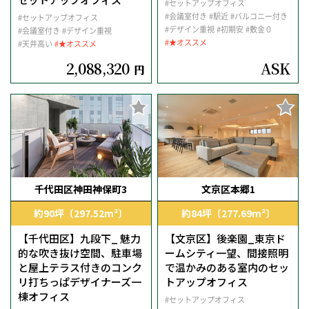
#セットアップオフィス
#会議室付き
#駅近
#バルコニー付き
#セットアップオフィス
#デザイン重視
#初期安
#敷金０
#会議室付き
#デザイン重視
#★オススメ
#天井高い
#★オススメ
2,088,320
ASK
円
千代田区神田神保町3
文京区本郷1
約90坪〔297.52m²〕
約84坪〔277.69m²〕
【千代田区】九段下_ 魅力
【文京区】後楽園_東京ド
的な吹き抜け空間、駐車場
ームシティ一望、間接照明
と屋上テラス付きのコンク
で温かみのある室内のセッ
リ打ちっぱデザイナーズ一
トアップオフィス
棟オフィス
#セットアップオフィス