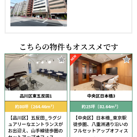
こちらの物件もオススメです
NEW
品川区東五反田1
中央区日本橋3
約80坪〔264.46m²〕
約25坪〔82.64m²〕
【品川区】五反田_ラグジ
【中央区】日本橋_東京駅
ュアリーなエントランスが
徒歩圏、八重洲通り沿いの
お出迎え、山手線徒歩圏の
フルセットアップオフィス
セットアップオフィス