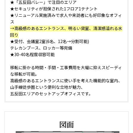
★「五反田バレー」で注目のエリア
★セキュリティが担保された1フロア1テナント
★リニューアル実施済みで求人や来訪者にも好印象なオフィ
ス
→高級感のあるエントランス、明るい貸室、清潔感溢れる水
回り
★受付、会議室2室(6名、12名→分割可能)
テレカンブース、ロッカー等完備
★30-40名程度収容可能
移転に掛かる時間・手間・工事費用を大幅に抑えスピーディ
な移転が可能。
高級感のあるエントランスに使い手を考えた機能的な室内、
山手線徒歩圏という便利な立地が魅力、
五反田エリアのセットアップオフィスです。
図面