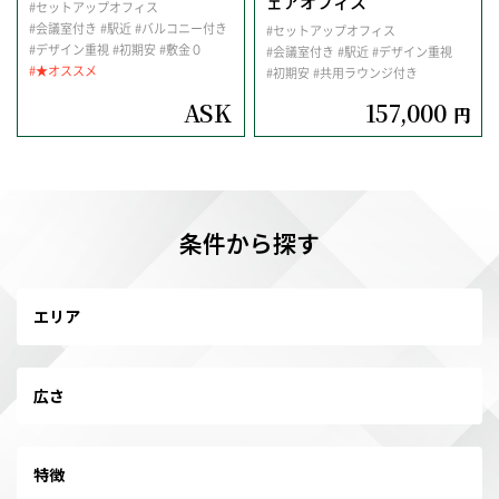
ェアオフィス
#セットアップオフィス
#会議室付き
#駅近
#バルコニー付き
#セットアップオフィス
#デザイン重視
#初期安
#敷金０
#会議室付き
#駅近
#デザイン重視
#★オススメ
#初期安
#共用ラウンジ付き
ASK
157,000
円
条件から探す
エリア
広さ
特徴