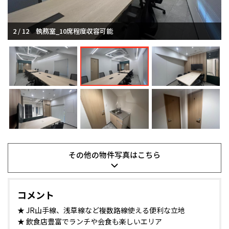
2 / 12
3 / 12
執務室_10席程度収容可能
会議室_８名用
その他の
物件写真は
こちら
コメント
★ JR山手線、浅草線など複数路線使える便利な立地
★ 飲食店豊富でランチや会食も楽しいエリア