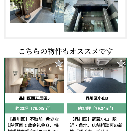
こちらの物件もオススメです
品川区西五反田5
品川区小山3
約23坪〔76.03m²〕
約24坪〔79.34m²〕
【品川区】不動前_希少な
【品川区】武蔵小山_駅
1階区画で敷金礼金０、機
近・角地、店舗相談可の新