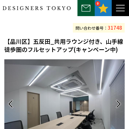
0
～25坪
25坪～50坪
50坪～75坪
75坪～100坪
100坪以上
31748
問い合わせ番号：
【品川区】五反田_共用ラウンジ付き、山手線
徒歩圏のフルセットアップ(キャンペーン中)