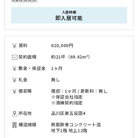
入居時期
即入居可能
賃料
620,000
円
契約面積
約21坪（69.42m²）
敷金・保証金
1ヶ月
礼金
無し
償却等
償却：1ヶ月 / 更新料：無し
※保証会社指定
※清掃契約指定
所在地
品川区東五反田4
構造規模
鉄筋鉄骨コンクリート造
地下1階 地上12階