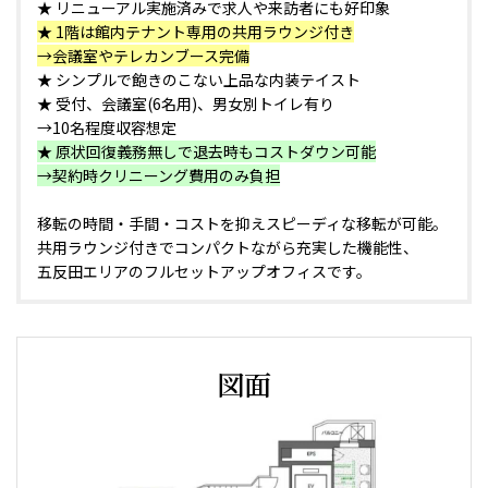
★ リニューアル実施済みで求人や来訪者にも好印象
★ 1階は館内テナント専用の共用ラウンジ付き
→会議室やテレカンブース完備
★ シンプルで飽きのこない上品な内装テイスト
★ 受付、会議室(6名用)、男女別トイレ有り
→10名程度収容想定
★ 原状回復義務無しで退去時もコストダウン可能
→契約時クリニーング費用のみ負担
移転の時間・手間・コストを抑えスピーディな移転が可能。
共用ラウンジ付きでコンパクトながら充実した機能性、
五反田エリアのフルセットアップオフィスです。
図面