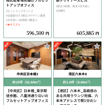
械式駐車場完備のフルセッ
築デザイナーズビル
トアップオフィス
#駅近
#新築、築浅
#天井高い
#店舗可
#セットアップオフィス
#会議室付き
#駅近
#デザイン重視
#天井高い
#初期安
#敷金０
#★オススメ
596,500
605,885
円
円
NEW
NEW
中央区日本橋3
港区六本木6
約25坪〔82.64m²〕
約2.6坪〔8.60m²〕
【中央区】日本橋_東京駅
【港区】六本木_高級感の
徒歩圏、八重洲通り沿いの
ある共用ラウンジ完備、六
フルセットアップオフィス
本木アドレスで駅1分のシ