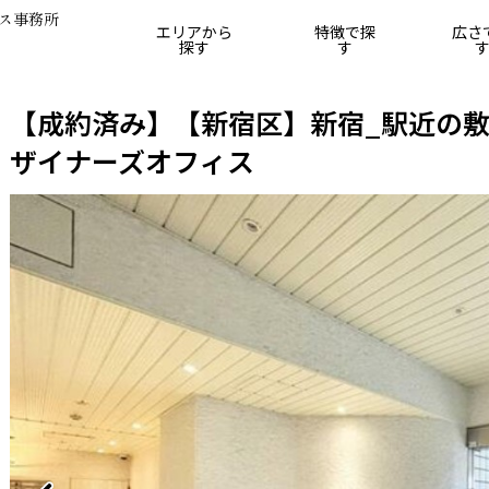
ス事務所
エリアから
特徴で探
広さ
探す
す
25坪
25坪～50坪
50坪～75坪
75坪～100坪
10
【
成約済み
】【新宿区】新宿_駅近の敷
ザイナーズオフィス