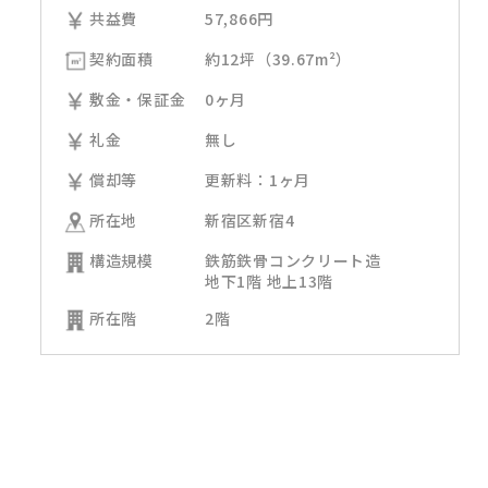
共益費
57,866円
契約面積
約12坪（39.67m²）
敷金・保証金
0ヶ月
礼金
無し
償却等
更新料：1ヶ月
所在地
新宿区新宿4
構造規模
鉄筋鉄骨コンクリート造
地下1階 地上13階
所在階
2階