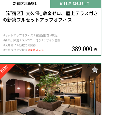
新宿区北新宿1
約11坪〔36.36m²〕
【新宿区】大久保_敷金ゼロ、屋上テラス付き
の新築フルセットアップオフィス
#セットアップオフィス
#会議室付き
#駅近
#新築、築浅
#バルコニー付き
#デザイン重視
#天井高い
#初期安
#敷金０
389,000
円
#共用ラウンジ付き
#★オススメ
NEW