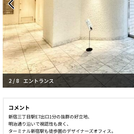
2 / 8
3 / 8
エントランス
各部リニューアル実施_通路
コメント
新宿三丁目駅E7出口1分の抜群の好立地、
明治通り沿いで視認性も良く、
ターミナル新宿駅も徒歩圏のデザイナーズオフィス。