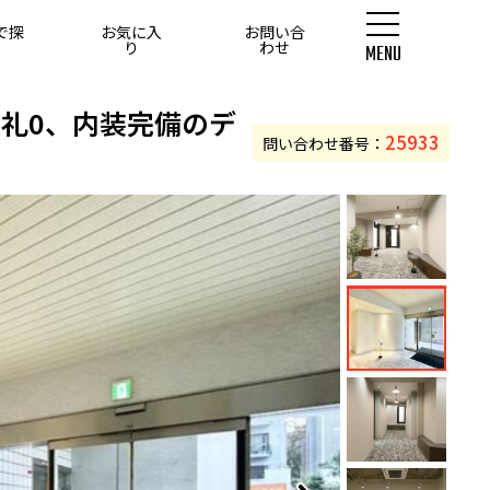
で探
お気に入
お問い合
す
り
わせ
MENU
0坪以上
礼0、内装完備のデ
25933
問い合わせ番号：