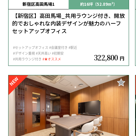
新宿区高田馬場1
約16坪〔52.89m²〕
【新宿区】高田馬場_共用ラウンジ付き、開放
的でおしゃれな内装デザインが魅力のハーフ
セットアップオフィス
#セットアップオフィス
#会議室付き
#駅近
#デザイン重視
#天井高い
#初期安
322,800
円
#共用ラウンジ付き
#★オススメ
NEW