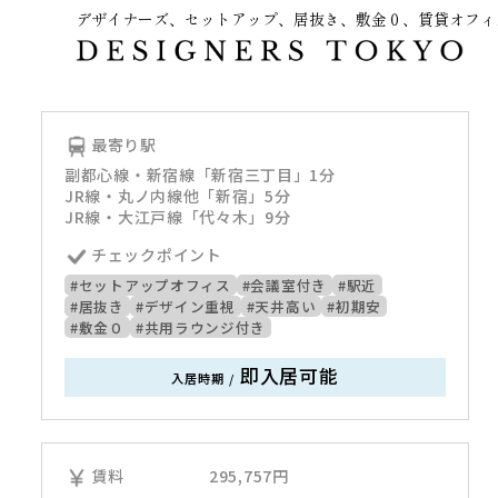
デザイナーズ、セットアップ、居抜き、敷金０、賃貸オフィ
～
最寄り駅
副都心線・新宿線「新宿三丁目」1分
JR線・丸ノ内線他「新宿」5分
JR線・大江戸線「代々木」9分
チェックポイント
#セットアップオフィス
#会議室付き
#駅近
#居抜き
#デザイン重視
#天井高い
#初期安
#敷金０
#共用ラウンジ付き
即入居可能
入居時期
/
賃料
295,757
円