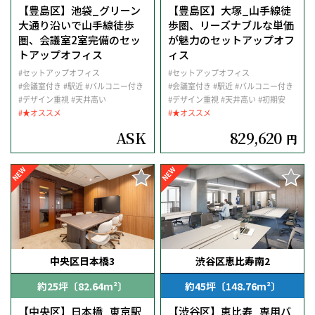
【豊島区】池袋_グリーン
【豊島区】大塚_山手線徒
大通り沿いで山手線徒歩
歩圏、リーズナブルな単価
圏、会議室2室完備のセッ
が魅力のセットアップオフ
トアップオフィス
ィス
#セットアップオフィス
#セットアップオフィス
#会議室付き
#駅近
#バルコニー付き
#会議室付き
#駅近
#バルコニー付き
#デザイン重視
#天井高い
#デザイン重視
#天井高い
#初期安
#★オススメ
#★オススメ
ASK
829,620
円
NEW
NEW
中央区日本橋3
渋谷区恵比寿南2
約25坪〔82.64m²〕
約45坪〔148.76m²〕
【中央区】日本橋_東京駅
【渋谷区】恵比寿_専用バ