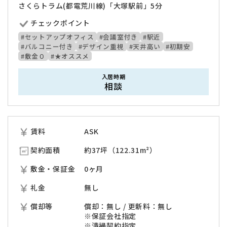
さくらトラム(都電荒川線)「大塚駅前」5分
チェックポイント
#セットアップオフィス
#会議室付き
#駅近
#バルコニー付き
#デザイン重視
#天井高い
#初期安
#敷金０
#★オススメ
入居時期
相談
賃料
ASK
契約面積
約37坪（122.31m²）
敷金・保証金
0ヶ月
礼金
無し
償却等
償却：無し / 更新料：無し
※保証会社指定
※清掃契約指定