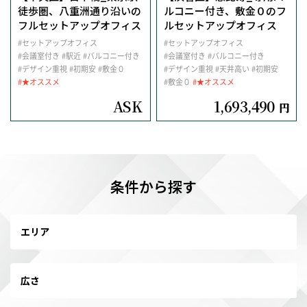
徒歩圏、八重洲通り沿いの
ルコニー付き、敷金０のフ
フルセットアップオフィス
ルセットアップオフィス
#セットアップオフィス
#セットアップオフィス
#会議室付き
#駅近
#バルコニー付き
#会議室付き
#バルコニー付き
#デザイン重視
#初期安
#敷金０
#デザイン重視
#天井高い
#初期安
#★オススメ
#敷金０
#★オススメ
ASK
1,693,490
円
条件から探す
エリア
広さ