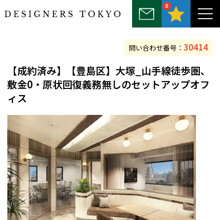
0
～25坪
25坪～50坪
50坪～75坪
75坪～100坪
100坪以上
30414
問い合わせ番号：
【
成約済み
】【豊島区】大塚_山手線徒歩圏、
敷金0・原状回復義務無しのセットアップオフ
ィス