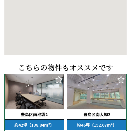
こちらの物件もオススメです
豊島区南池袋2
豊島区南大塚2
約42坪〔138.84m²〕
約46坪〔152.07m²〕