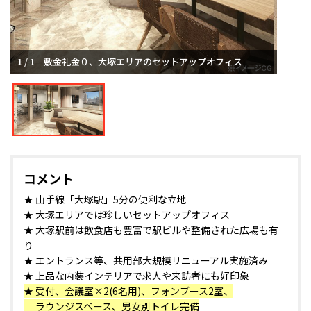
1 / 1
敷金礼金０、大塚エリアのセットアップオフィス
コメント
★ 山手線「大塚駅」5分の便利な立地
★ 大塚エリアでは珍しいセットアップオフィス
★ 大塚駅前は飲食店も豊富で駅ビルや整備された広場も有
り
★ エントランス等、共用部大規模リニューアル実施済み
★ 上品な内装インテリアで求人や来訪者にも好印象
★ 受付、会議室×2(6名用)、フォンブース2室、
ラウンジスペース、男女別トイレ完備