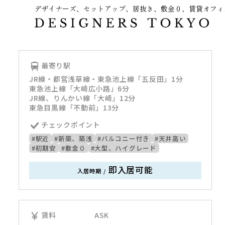
デザイナーズ、セットアップ、居抜き、敷金０、賃貸オフィ
～
最寄り駅
JR線・都営浅草線・東急池上線「五反田」1分
東急池上線「大崎広小路」6分
JR線、りんかい線「大崎」12分
東急目黒線「不動前」13分
チェックポイント
#駅近
#新築、築浅
#バルコニー付き
#天井高い
#初期安
#敷金０
#大型、ハイグレード
即入居可能
入居時期
/
賃料
ASK