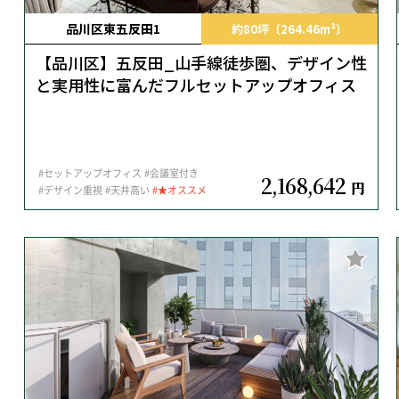
品川区東五反田1
約80坪〔264.46m²〕
【品川区】五反田_山手線徒歩圏、デザイン性
と実用性に富んだフルセットアップオフィス
#セットアップオフィス
#会議室付き
2,168,642
円
#デザイン重視
#天井高い
#★オススメ