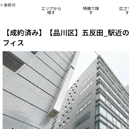
ス事務所
エリアから
特徴で探
広さ
探す
す
25坪
25坪～50坪
50坪～75坪
75坪～100坪
10
【
成約済み
】【品川区】五反田_駅近
フィス