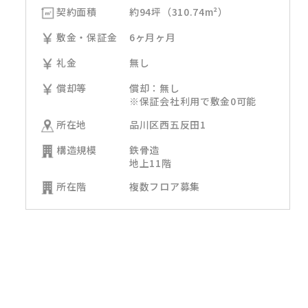
契約面積
約94坪（310.74m²）
敷金・保証金
6ヶ月ヶ月
礼金
無し
償却等
償却：無し
※保証会社利用で敷金0可能
所在地
品川区西五反田1
構造規模
鉄骨造
地上11階
所在階
複数フロア募集