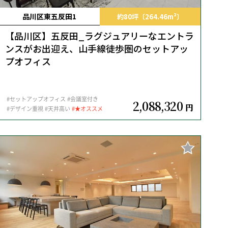
品川区東五反田1
約80坪〔264.46m²〕
【品川区】五反田_ラグジュアリーなエントラ
ンスがお出迎え、山手線徒歩圏のセットアッ
プオフィス
#セットアップオフィス
#会議室付き
2,088,320
円
#デザイン重視
#天井高い
#★オススメ