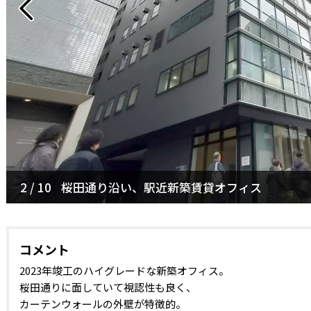
2 / 10
3 / 10
桜田通り沿い、駅近新築賃貸オフィス
1階エントランス
コメント
2023年竣工のハイグレードな新築オフィス。
桜田通りに面していて視認性も良く、
カーテンウォールの外壁が特徴的。