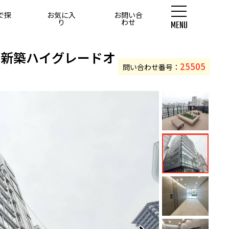
で探
お気に入
お問い合
す
り
わせ
MENU
0坪以上
の新築ハイグレードオ
25505
問い合わせ番号：