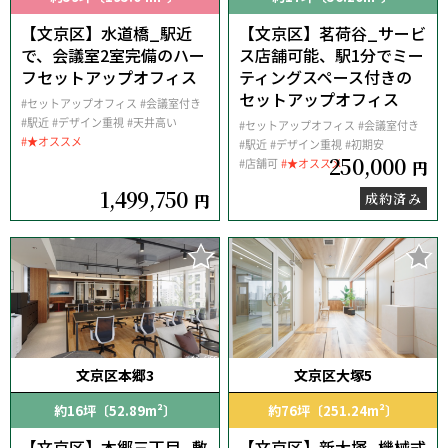
【文京区】水道橋_駅近
【文京区】茗荷谷_サービ
で、会議室2室完備のハー
ス店舗可能、駅1分でミー
フセットアップオフィス
ティングスペース付きの
セットアップオフィス
#セットアップオフィス
#会議室付き
#駅近
#デザイン重視
#天井高い
#セットアップオフィス
#会議室付き
#★オススメ
#駅近
#デザイン重視
#初期安
250,000
#店舗可
#★オススメ
円
1,499,750
成約済み
円
文京区本郷3
文京区大塚5
約16坪〔52.89m²〕
約76坪〔251.24m²〕
【文京区】本郷三丁目_敷
【文京区】新大塚_機械式