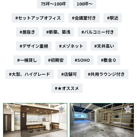
75坪～100坪
100坪～
#セットアップオフィス
#会議室付き
#駅近
#居抜き
#新築、築浅
#バルコニー付き
#デザイン重視
#メゾネット
#天井高い
#一棟貸し
#初期安
#SOHO
#敷金０
#大型、ハイグレード
#店舗可
#共用ラウンジ付き
#★オススメ