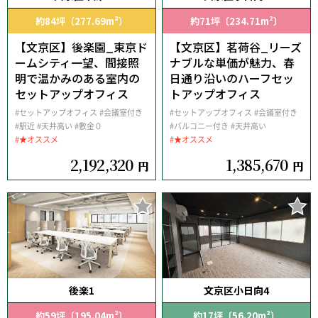
約84坪〔277.69m²〕
約71坪〔234.71m²〕
【文京区】後楽園_東京ド
【文京区】茗荷谷_リーズ
ームシティ一望、間接照
ナブルな単価が魅力、春
明で温かみのある室内の
日通り沿いのハーフセッ
セットアップオフィス
トアップオフィス
#セットアップオフィス
#会議室付き
#セットアップオフィス
#会議室付き
#駅近
#天井高い
#敷金０
#バルコニー付き
#天井高い
#★オススメ
#★オススメ
2,192,320
1,385,670
円
円
後楽1
文京区小日向4
約59坪〔195.04m²〕
約17坪〔56.20m²〕