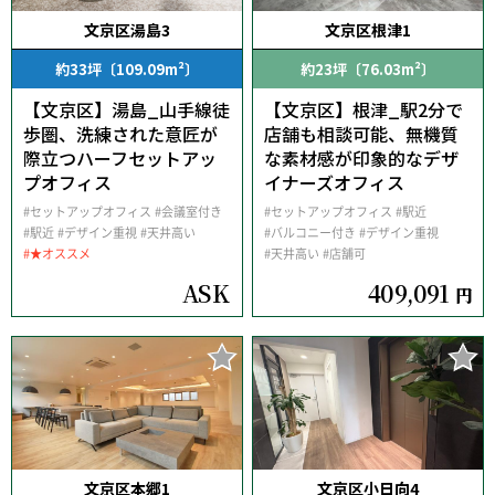
文京区湯島3
文京区根津1
約33坪〔109.09m²〕
約23坪〔76.03m²〕
【文京区】湯島_山手線徒
【文京区】根津_駅2分で
歩圏、洗練された意匠が
店舗も相談可能、無機質
際立つハーフセットアッ
な素材感が印象的なデザ
プオフィス
イナーズオフィス
#セットアップオフィス
#会議室付き
#セットアップオフィス
#駅近
#駅近
#デザイン重視
#天井高い
#バルコニー付き
#デザイン重視
#★オススメ
#天井高い
#店舗可
ASK
409,091
円
文京区本郷1
文京区小日向4