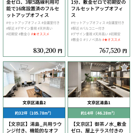
金ゼロ、3駅5路線利用可
1分、敷金ゼロで初期安の
能で16席設置済のフルセ
フルセットアップオフィ
ットアップオフィス
ス
#セットアップオフィス
#会議室付き
#セットアップオフィス
#会議室付き
#駅近
#デザイン重視
#天井高い
#駅近
#バルコニー付き
#初期安
#敷金０
#★オススメ
#デザイン重視
#天井高い
#初期安
#敷金０
#リノベ済み
#★オススメ
830,200
767,520
円
円
文京区湯島2
文京区湯島1
約32坪〔105.78m²〕
約14坪〔46.28m²〕
【文京区】湯島_共用ラウ
【文京区】御茶ノ水_敷金
ンジ付き、機能的なオフ
ゼロ、屋上テラス付きの