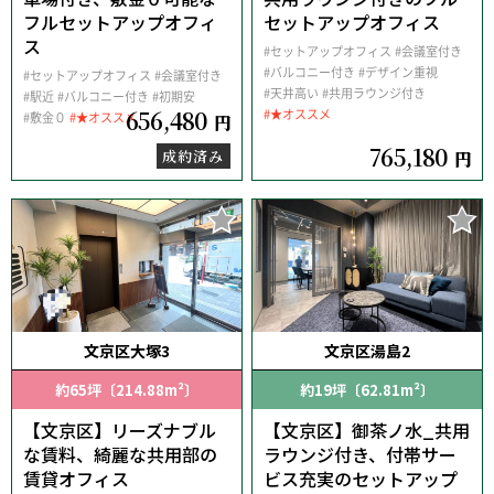
フルセットアップオフィ
セットアップオフィス
ス
#セットアップオフィス
#会議室付き
#バルコニー付き
#デザイン重視
#セットアップオフィス
#会議室付き
#天井高い
#共用ラウンジ付き
#駅近
#バルコニー付き
#初期安
656,480
#★オススメ
#敷金０
#★オススメ
円
765,180
成約済み
円
文京区大塚3
文京区湯島2
約65坪〔214.88m²〕
約19坪〔62.81m²〕
【文京区】リーズナブル
【文京区】御茶ノ水_共用
な賃料、綺麗な共用部の
ラウンジ付き、付帯サー
賃貸オフィス
ビス充実のセットアップ