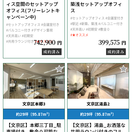
ィス空間のセットアップ
築浅セットアップオフィ
オフィス(フリーレントキ
ス
ャンペーン中)
#セットアップオフィス
#会議室付き
#駅近
#新築、築浅
#バルコニー付き
#セットアップオフィス
#会議室付き
#天井高い
#初期安
#敷金０
#バルコニー付き
#デザイン重視
#★オススメ
#天井高い
#初期安
742,900
399,575
#共用ラウンジ付き
#★オススメ
円
円
成約済み
成約済み
文京区本郷3
文京区湯島2
約29坪〔95.87m²〕
約29坪〔95.87m²〕
【文京区】本郷三丁目_駐
【文京区】湯島_お洒落な
車場付き、敷金０可能な
共用ラウンジ付きのフル