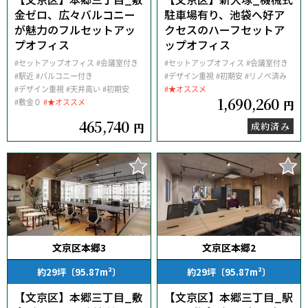
金ゼロ、広々バルコニー
駐車場有り、池袋へ好ア
が魅力のフルセットアッ
クセスのハーフセットア
プオフィス
ップオフィス
#セットアップオフィス
#会議室付き
#セットアップオフィス
#会議室付き
#駅近
#バルコニー付き
#デザイン重視
#初期安
#リノベ済み
#デザイン重視
#天井高い
#初期安
#★オススメ
1,690,260
#敷金０
#★オススメ
円
465,740
成約済み
円
文京区本郷3
文京区本郷2
約29坪〔95.87m²〕
約29坪〔95.87m²〕
【文京区】本郷三丁目_敷
【文京区】本郷三丁目_駅