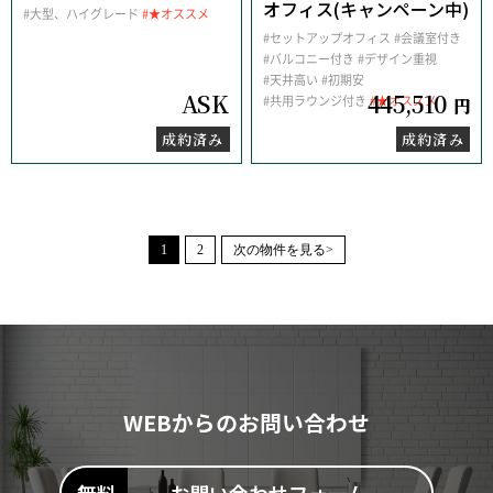
オフィス(キャンペーン中)
#大型、ハイグレード
#★オススメ
#セットアップオフィス
#会議室付き
#バルコニー付き
#デザイン重視
#天井高い
#初期安
ASK
445,510
#共用ラウンジ付き
#★オススメ
円
成約済み
成約済み
1
2
次の物件を見る>
WEBからのお問い合わせ
お問い合わせフォーム