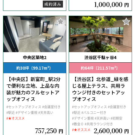
1,000,000
成約済み
円
中央区築地2
渋谷区千駄ヶ谷4
約30坪〔99.17m²〕
約64坪〔211.57m²〕
【中央区】新富町_駅2分
【渋谷区】北参道_緑を感
で便利な立地、上品な内
じる屋上テラス、共用ラ
装が魅力のフルセットア
ウンジ付きのセットアッ
ップオフィス
プオフィス
#セットアップオフィス
#会議室付き
#セットアップオフィス
#会議室付き
#駅近
#デザイン重視
#天井高い
#駅近
#バルコニー付き
#★オススメ
#デザイン重視
#天井高い
#初期安
#敷金０
#共用ラウンジ付き
757,250
2,600,000
#★オススメ
円
円