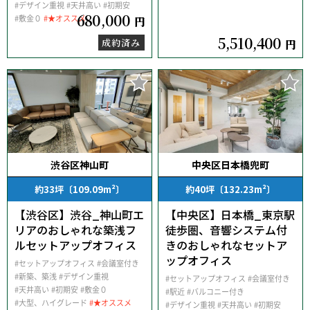
#デザイン重視
#天井高い
#初期安
680,000
#敷金０
#★オススメ
円
5,510,400
成約済み
円
渋谷区神山町
中央区日本橋兜町
約33坪〔109.09m²〕
約40坪〔132.23m²〕
【渋谷区】渋谷_神山町エ
【中央区】日本橋_東京駅
リアのおしゃれな築浅フ
徒歩圏、音響システム付
ルセットアップオフィス
きのおしゃれなセットア
ップオフィス
#セットアップオフィス
#会議室付き
#新築、築浅
#デザイン重視
#セットアップオフィス
#会議室付き
#天井高い
#初期安
#敷金０
#駅近
#バルコニー付き
#大型、ハイグレード
#★オススメ
#デザイン重視
#天井高い
#初期安