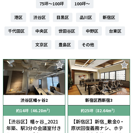
75坪～100坪
100坪～
港区
渋谷区
目黒区
品川区
新宿区
千代田区
中央区
世田谷区
中野区
台東区
文京区
豊島区
その他
渋谷区幡ヶ谷2
新宿区西新宿3
約14坪〔46.28m²〕
約25坪〔82.64m²〕
【渋谷区】幡ヶ谷_2021
【新宿区】新宿_敷金0・
年築、駅3分の会議室付き
原状回復義務ナシ、ホテ