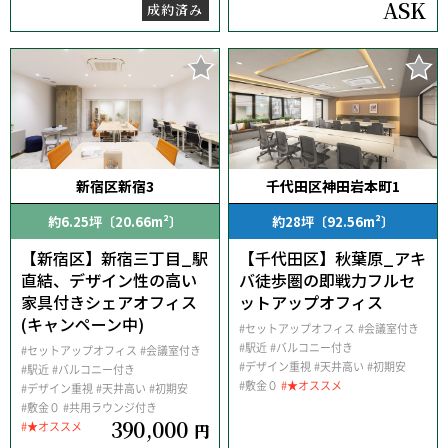
ASK
成約済み
新宿区新宿3
千代田区神田岩本町1
約6.25坪〔20.66m²〕
約28坪〔92.56m²〕
【新宿区】新宿三丁目_駅
【千代田区】秋葉原_アキ
直結、デザイン性の高い
バ徒歩圏の即戦力フルセ
家具付きシェアオフィス
ットアップオフィス
(キャンペーン中)
#セットアップオフィス
#会議室付き
#駅近
#バルコニー付き
#セットアップオフィス
#会議室付き
#デザイン重視
#天井高い
#初期安
#駅近
#バルコニー付き
#敷金０
#★オススメ
#デザイン重視
#天井高い
#初期安
#敷金０
#共用ラウンジ付き
390,000
#★オススメ
円