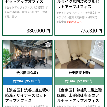
セットアップオフィス
ルライクな内装のフルセ
ットアップオフィス
#セットアップオフィス
#会議室付き
#駅近
#新築、築浅
#バルコニー付き
#セットアップオフィス
#会議室付き
#天井高い
#デザイン重視
#天井高い
#初期安
#敷金０
#★オススメ
330,000
775,310
円
円
渋谷区道玄坂1
台東区東上野1
約29坪〔95.87m²〕
約16坪〔52.89m²〕
【渋谷区】渋谷_道玄坂の
【台東区】御徒町_最上階
築浅デザイナーズセット
区画、山手線徒歩圏のフ
アップオフィス
ルセットアップオフィス
#セットアップオフィス
#会議室付き
#セットアップオフィス
#会議室付き