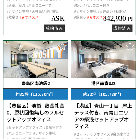
#新築、築浅
#バルコニー付き
#駅近
#バルコニー付き
#デザイン重視
#天井高い
#初期安
#デザイン重視
#天井高い
#初期安
ASK
342,930
#敷金０
#★オススメ
#敷金０
#★オススメ
円
成約済み
成約済み
豊島区南池袋2
港区南青山2
約35坪〔115.70m²〕
約32坪〔105.78m²〕
【豊島区】池袋_敷金礼金
【港区】青山一丁目_屋上
0、原状回復無しのフルセ
テラス付き、南青山エリ
ットアップオフィス
アの築浅セットアップオ
フィス
#セットアップオフィス
#会議室付き
#バルコニー付き
#デザイン重視
#セットアップオフィス
#会議室付き