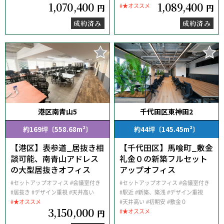
1,070,400
1,089,400
#★オススメ
円
円
成約済み
成約済み
港区南青山5
千代田区東神田2
約169坪〔558.68m²〕
約44坪〔145.45m²〕
【港区】表参道_居抜き相
【千代田区】馬喰町_敷金
談可能、南青山アドレス
礼金０の新築フルセット
の大型居抜きオフィス
アップオフィス
#セットアップオフィス
#会議室付き
#セットアップオフィス
#会議室付き
#居抜き
#デザイン重視
#天井高い
#駅近
#新築、築浅
#デザイン重視
#★オススメ
#天井高い
#初期安
#敷金０
3,150,000
#★オススメ
円