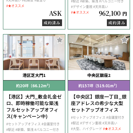
#天井高い
#初期安
#敷金０
#駅近
#新築、築浅
#バルコニー付き
#★オススメ
#デザイン重視
#天井高い
ASK
962,100
#★オススメ
円
成約済み
成約済み
港区芝大門1
中央区銀座2
約20坪〔66.12m²〕
約157坪〔519.01m²〕
【港区】大門_敷金礼金ゼ
【中央区】銀座一丁目_銀
ロ、即時稼働可能な築浅
座アドレスの希少な大型
フルセットアップオフィ
セットアップオフィス
ス(キャンペーン中)
#セットアップオフィス
#会議室付き
#駅近
#デザイン重視
#天井高い
#セットアップオフィス
#会議室付き
#大型、ハイグレード
#★オススメ
#駅近
#新築、築浅
#バルコニー付き