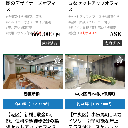
圏のデザイナーズオフィ
ュなセットアップオフィ
ス
ス
#会議室付き
#新築、築浅
#セットアップオフィス
#会議室付き
#バルコニー付き
#デザイン重視
#新築、築浅
#バルコニー付き
#天井高い
#初期安
#デザイン重視
#天井高い
#初期安
660,000
ASK
#共用ラウンジ付き
#★オススメ
#敷金０
#★オススメ
円
成約済み
成約済み
港区新橋1
中央区日本橋小伝馬町
約40坪〔132.23m²〕
約41坪〔135.54m²〕
【港区】新橋_敷金0可
【中央区】小伝馬町_スカ
能、便利な駅徒歩2分の築
イツリー眺望可能な屋上
浅セットアップオフィス
テラス付き、スケルトン