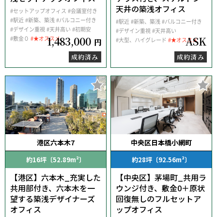
天井の築浅オフィス
#セットアップオフィス
#会議室付き
#駅近
#新築、築浅
#バルコニー付き
#駅近
#新築、築浅
#バルコニー付き
#デザイン重視
#天井高い
#初期安
#デザイン重視
#天井高い
1,483,000
ASK
#敷金０
#★オススメ
#大型、ハイグレード
#★オススメ
円
成約済み
成約済み
港区六本木7
中央区日本橋小網町
約16坪〔52.89m²〕
約28坪〔92.56m²〕
【港区】六本木_充実した
【中央区】茅場町_共用ラ
共用部付き、六本木を一
ウンジ付き、敷金0＋原状
望する築浅デザイナーズ
回復無しのフルセットア
オフィス
ップオフィス