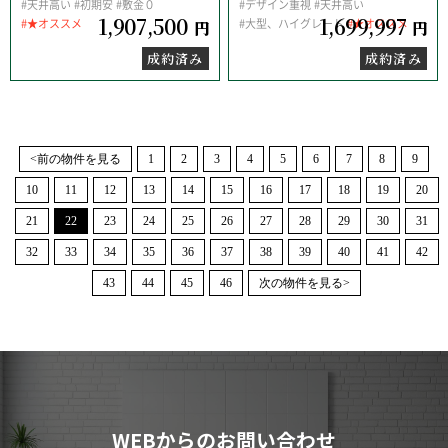
#天井高い
#初期安
#敷金０
#デザイン重視
#天井高い
1,907,500
1,699,997
#★オススメ
#大型、ハイグレード
#★オススメ
円
円
成約済み
成約済み
<前の物件を見る
1
2
3
4
5
6
7
8
9
10
11
12
13
14
15
16
17
18
19
20
21
22
23
24
25
26
27
28
29
30
31
32
33
34
35
36
37
38
39
40
41
42
43
44
45
46
次の物件を見る>
WEBからのお問い合わせ