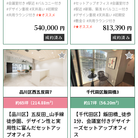
#会議室付き
#駅近
#バルコニー付き
#セットアップオフィス
#会議室付き
#デザイン重視
#天井高い
#初期安
#駅近
#新築、築浅
#バルコニー付き
#共用ラウンジ付き
#★オススメ
#デザイン重視
#天井高い
#初期安
#敷金０
#共用ラウンジ付き
540,000
813,390
#★オススメ
円
円
成約済み
成約済み
品川区西五反田7
千代田区飯田橋3
約65坪〔214.88m²〕
約17坪〔56.20m²〕
【品川区】五反田_山手線
【千代田区】飯田橋_徒歩
徒歩圏、デザイン性と実
1分、会議室付きデザイナ
用性に富んだセットアッ
ーズセットアップオフィ
プオフィス
ス