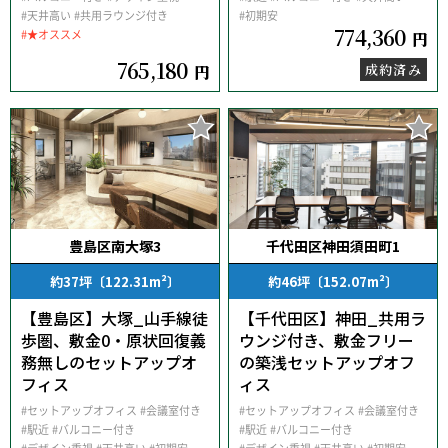
#天井高い
#共用ラウンジ付き
#初期安
774,360
#★オススメ
円
765,180
成約済み
円
豊島区南大塚3
千代田区神田須田町1
約37坪〔122.31m²〕
約46坪〔152.07m²〕
【豊島区】大塚_山手線徒
【千代田区】神田_共用ラ
歩圏、敷金0・原状回復義
ウンジ付き、敷金フリー
務無しのセットアップオ
の築浅セットアップオフ
フィス
ィス
#セットアップオフィス
#会議室付き
#セットアップオフィス
#会議室付き
#駅近
#バルコニー付き
#駅近
#バルコニー付き