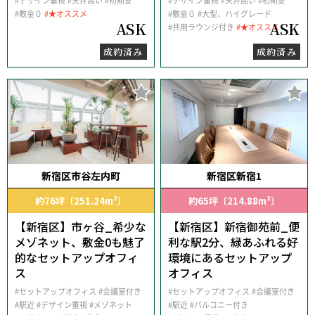
#デザイン重視
#天井高い
#初期安
#デザイン重視
#天井高い
#初期安
#敷金０
#★オススメ
#敷金０
#大型、ハイグレード
ASK
ASK
#共用ラウンジ付き
#★オススメ
成約済み
成約済み
新宿区市谷左内町
新宿区新宿1
約76坪〔251.24m²〕
約65坪〔214.88m²〕
【新宿区】市ヶ谷_希少な
【新宿区】新宿御苑前_便
メゾネット、敷金0も魅了
利な駅2分、緑あふれる好
的なセットアップオフィ
環境にあるセットアップ
ス
オフィス
#セットアップオフィス
#会議室付き
#セットアップオフィス
#会議室付き
#駅近
#デザイン重視
#メゾネット
#駅近
#バルコニー付き