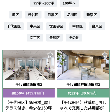
75坪～100坪
100坪～
港区
渋谷区
目黒区
品川区
新宿区
千代田区
中央区
世田谷区
中野区
台東区
文京区
豊島区
その他
千代田区飯田橋2
千代田区神田須田町2
約150坪〔495.87m²〕
約12坪〔39.67m²〕
【千代田区】飯田橋_屋上
【千代田区】秋葉原_おし
テラス付き、希少な150坪
ゃれで充実した共用部が