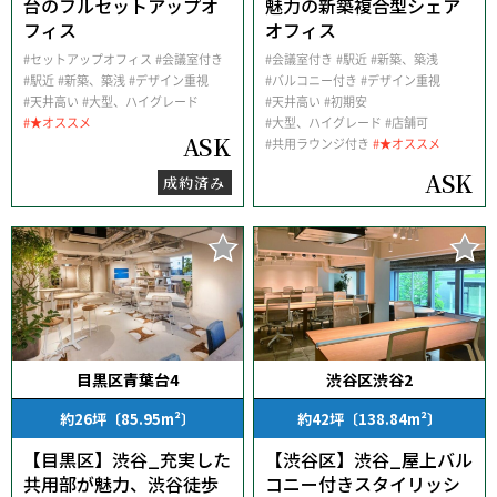
台のフルセットアップオ
魅力の新築複合型シェア
フィス
オフィス
#セットアップオフィス
#会議室付き
#会議室付き
#駅近
#新築、築浅
#駅近
#新築、築浅
#デザイン重視
#バルコニー付き
#デザイン重視
#天井高い
#大型、ハイグレード
#天井高い
#初期安
#★オススメ
#大型、ハイグレード
#店舗可
ASK
#共用ラウンジ付き
#★オススメ
ASK
成約済み
目黒区青葉台4
渋谷区渋谷2
約26坪〔85.95m²〕
約42坪〔138.84m²〕
【目黒区】渋谷_充実した
【渋谷区】渋谷_屋上バル
共用部が魅力、渋谷徒歩
コニー付きスタイリッシ