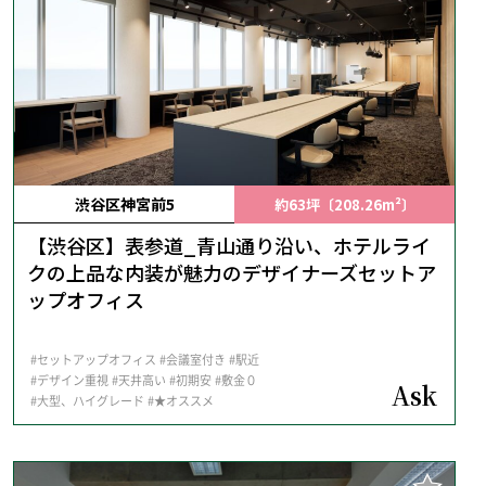
渋谷区神宮前5
約63坪〔208.26m²〕
【渋谷区】表参道_青山通り沿い、ホテルライ
クの上品な内装が魅力のデザイナーズセットア
ップオフィス
#セットアップオフィス
#会議室付き
#駅近
#デザイン重視
#天井高い
#初期安
#敷金０
Ask
#大型、ハイグレード
#★オススメ