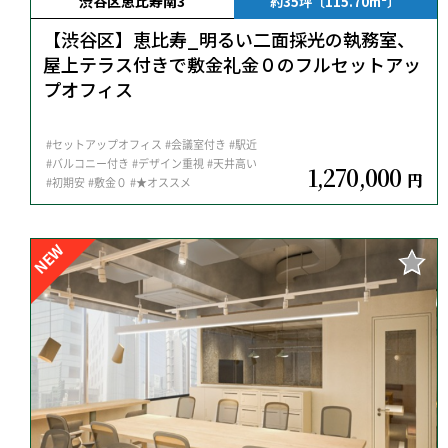
渋谷区恵比寿南3
約35坪〔115.70m²〕
【渋谷区】恵比寿_明るい二面採光の執務室、
屋上テラス付きで敷金礼金０のフルセットアッ
プオフィス
#セットアップオフィス
#会議室付き
#駅近
#バルコニー付き
#デザイン重視
#天井高い
1,270,000
円
#初期安
#敷金０
#★オススメ
NEW