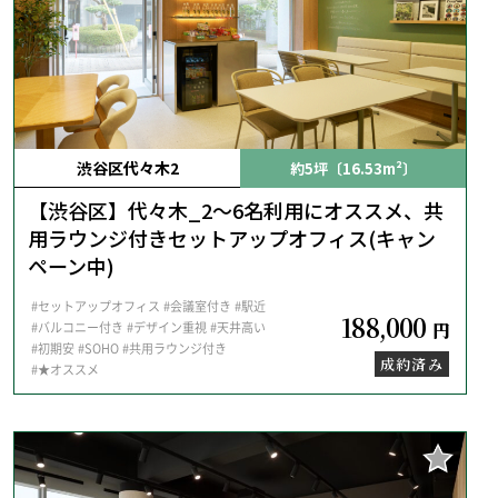
渋谷区代々木2
約5坪〔16.53m²〕
【渋谷区】代々木_2～6名利用にオススメ、共
用ラウンジ付きセットアップオフィス(キャン
ペーン中)
#セットアップオフィス
#会議室付き
#駅近
188,000
#バルコニー付き
#デザイン重視
#天井高い
円
#初期安
#SOHO
#共用ラウンジ付き
成約済み
#★オススメ