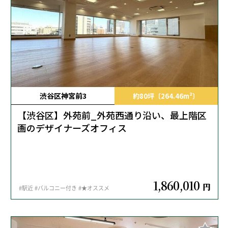
渋谷区神宮前3
約80坪〔264.46m²〕
【渋谷区】外苑前_外苑西通り沿い、最上階区
画のデザイナーズオフィス
1,860,010
円
#駅近
#バルコニー付き
#★オススメ