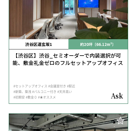
渋谷区道玄坂1
約20坪〔66.12m²〕
【渋谷区】渋谷_セミオーダーで内装選択が可
能、敷金礼金ゼロのフルセットアップオフィス
#セットアップオフィス
#会議室付き
#駅近
#新築、築浅
#バルコニー付き
#天井高い
Ask
#初期安
#敷金０
#★オススメ