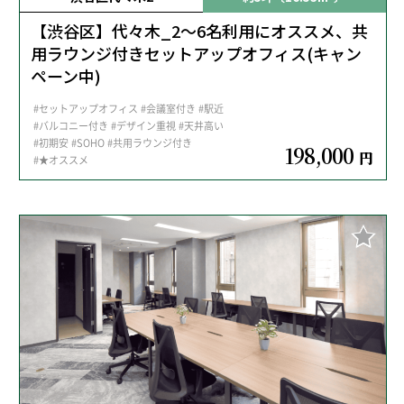
【渋谷区】代々木_2～6名利用にオススメ、共
用ラウンジ付きセットアップオフィス(キャン
ペーン中)
#セットアップオフィス
#会議室付き
#駅近
#バルコニー付き
#デザイン重視
#天井高い
#初期安
#SOHO
#共用ラウンジ付き
198,000
円
#★オススメ