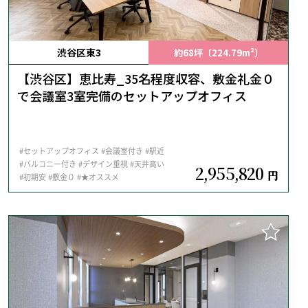
渋谷区東3
約68坪〔224.79m²〕
【渋谷区】恵比寿_35名程度収容、敷金礼金０
で会議室3室完備のセットアップオフィス
#セットアップオフィス
#会議室付き
#駅近
#バルコニー付き
#デザイン重視
#天井高い
2,955,820
円
#初期安
#敷金０
#★オススメ