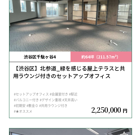
渋谷区千駄ヶ谷4
約64坪〔211.57m²〕
【渋谷区】北参道_緑を感じる屋上テラスと共
用ラウンジ付きのセットアップオフィス
#セットアップオフィス
#会議室付き
#駅近
#バルコニー付き
#デザイン重視
#天井高い
#初期安
#敷金０
#共用ラウンジ付き
2,250,000
円
#★オススメ