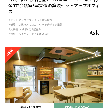
金0で会議室3室完備の築浅セットアップオフィ
ス
#セットアップオフィス
#会議室付き
#新築、築浅
#バルコニー付き
#デザイン重視
#天井高い
#初期安
#敷金０
Ask
#大型、ハイグレード
#★オススメ
NEW
渋谷区代々木2
約5坪〔16.53m²〕