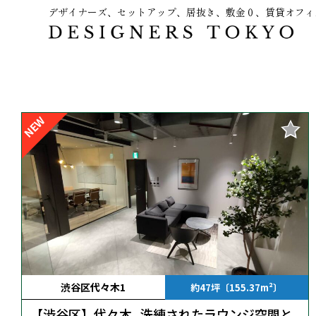
デザイナーズ、セットアップ、居抜き、敷金０、賃貸オフィ
～
NEW
渋谷区代々木1
約47坪〔155.37m²〕
【渋谷区】代々木_洗練されたラウンジ空間と