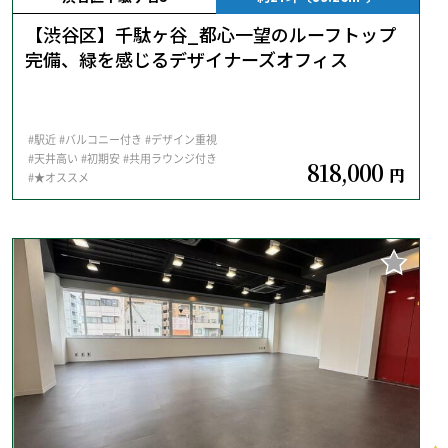
【渋谷区】千駄ヶ谷_都心一望のルーフトップ
完備、緑を感じるデザイナーズオフィス
#駅近
#バルコニー付き
#デザイン重視
#天井高い
#初期安
#共用ラウンジ付き
818,000
円
#★オススメ